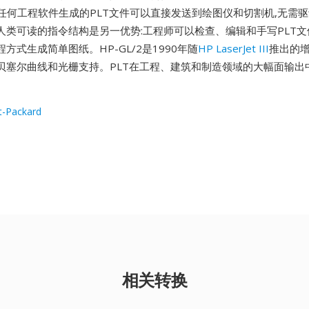
rks或任何工程软件生成的PLT文件可以直接发送到绘图仪和切割机,无需
人类可读的指令结构是另一优势:工程师可以检查、编辑和手写PLT文
方式生成简单图纸。HP-GL/2是1990年随
HP LaserJet III
推出的增
贝塞尔曲线和光栅支持。PLT在工程、建筑和制造领域的大幅面输出
t-Packard
相关转换