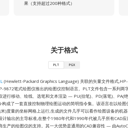
果（支持超过200种格式）
关于格式
PLT
PGX
L
(Hewlett-Packard Graphics Language) 关联的矢量文件格式,
HP-9872笔式绘图仪推出的绘图仪控制语言。PLT文件包含一系列两字母
进行移动、绘线、选笔和文本渲染 — PU(抬笔)、PD(落笔)、PA(
等指令构成了一套直接控制物理绘图运动的简明指令集。该语言在以绘图
5毫米)度量的坐标网格上运行,生成的文件几乎可以看作绘图设备的机器码
计输出的主导标准,在整个1980年代和1990年代被几乎所有CAD应
生产的绘图仪的支持。其一大优势是通用的CAD兼容性 — 由AutoC