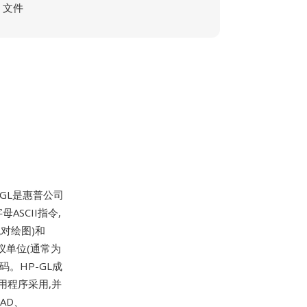
文件
HP-GL是惠普公司
ASCII指令,
绝对绘图)和
仪单位(通常为
。HP-GL成
用程序采用,并
AD、