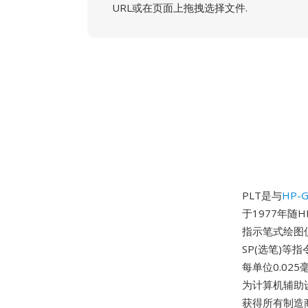
URL或在页面上拖拽选择文件.
PLT是与
HP-G
于1977年随
指示笔式绘图仪
SP(选笔)
每单位0.02
为计算机辅助设
获得所有制造商