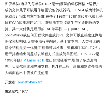
图仪单位(通常为每单位0.025毫米)度量的坐标网格上运行,生
成的文件几乎可以看作绘图设备的机器码。HP-GL成为计算机
辅助设计输出的主导标准,在整个1980年代和1990年代被几乎
所有CAD应用程序采用,并获得所有制造商生产的绘图仪的支
持。其一大优势是通用的CAD兼容性 — 由AutoCAD、
SolidWorks或任何工程软件生成的PLT文件可以直接发送到绘
图仪和切割机,无需驱动程序翻译。基于文本的、人类可读的
指令结构是另一优势:工程师可以检查、编辑和手写PLT文件,
用于排查输出问题或以编程方式生成简单图纸。HP-GL/2是
1990年随
HP LaserJet III
推出的增强版本,增加了多边形填
充、贝塞尔曲线和光栅支持。PLT在工程、建筑和制造领域的
大幅面输出中仍被广泛使用。
开发者
:
Hewlett-Packard
首次发布
: 1977