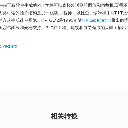
rks或任何工程软件生成的PLT文件可以直接发送到绘图仪和切割机,无需
人类可读的指令结构是另一优势:工程师可以检查、编辑和手写PLT文
方式生成简单图纸。HP-GL/2是1990年随
HP LaserJet III
推出的增
贝塞尔曲线和光栅支持。PLT在工程、建筑和制造领域的大幅面输出
t-Packard
相关转换