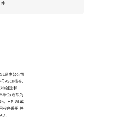
件
HP-GL是惠普公司
ASCII指令,
绝对绘图)和
仪单位(通常为
。HP-GL成
用程序采用,并
AD、