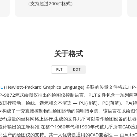
（支持超过200种格式）
关于格式
PLT
DOT
L
(Hewlett-Packard Graphics Language) 关联的矢量文件格式,
HP-9872笔式绘图仪推出的绘图仪控制语言。PLT文件包含一系列两字母
进行移动、绘线、选笔和文本渲染 — PU(抬笔)、PD(落笔)、PA(
等指令构成了一套直接控制物理绘图运动的简明指令集。该语言在以绘图
5毫米)度量的坐标网格上运行,生成的文件几乎可以看作绘图设备的机器码
计输出的主导标准,在整个1980年代和1990年代被几乎所有CAD应
生产的绘图仪的支持。其一大优势是通用的CAD兼容性 — 由AutoC