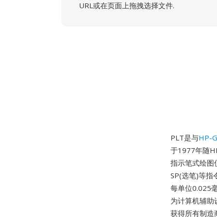
URL或在页面上拖拽选择文件.
PLT是与
HP-G
于1977年随
指示笔式绘图仪
SP(选笔)
每单位0.02
为计算机辅助设
获得所有制造商