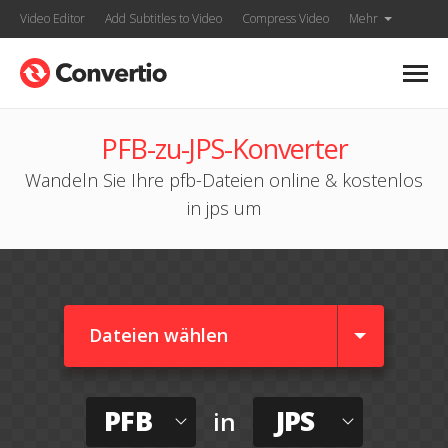
Video Editor
Add Subtitles to Video
Compress Video
Mehr
PFB-zu-JPS-Konverter
Wandeln Sie Ihre pfb-Dateien online & kostenlos
in jps um
Dateien wählen
PFB
JPS
in