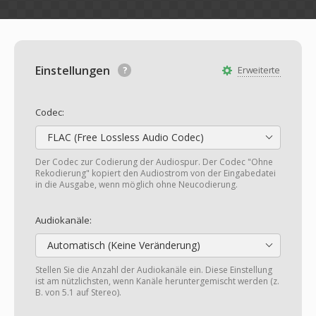
Einstellungen
Erweiterte
Codec:
FLAC (Free Lossless Audio Codec)
Der Codec zur Codierung der Audiospur. Der Codec "Ohne
Rekodierung" kopiert den Audiostrom von der Eingabedatei
in die Ausgabe, wenn möglich ohne Neucodierung.
Audiokanäle:
Automatisch (Keine Veränderung)
Stellen Sie die Anzahl der Audiokanäle ein. Diese Einstellung
ist am nützlichsten, wenn Kanäle heruntergemischt werden (z.
B. von 5.1 auf Stereo).