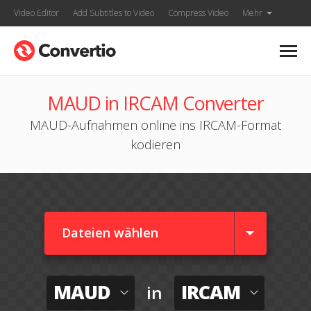
Video Editor
Add Subtitles to Video
Compress Video
Mehr
MAUD in IRCAM Converter
MAUD-Aufnahmen online ins IRCAM-Format
kodieren
Dateien wählen
MAUD
IRCAM
in