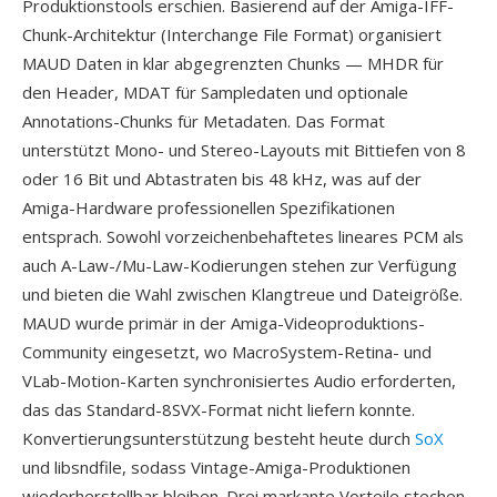
Produktionstools erschien. Basierend auf der Amiga-IFF-
Chunk-Architektur (Interchange File Format) organisiert
MAUD Daten in klar abgegrenzten Chunks — MHDR für
den Header, MDAT für Sampledaten und optionale
Annotations-Chunks für Metadaten. Das Format
unterstützt Mono- und Stereo-Layouts mit Bittiefen von 8
oder 16 Bit und Abtastraten bis 48 kHz, was auf der
Amiga-Hardware professionellen Spezifikationen
entsprach. Sowohl vorzeichenbehaftetes lineares PCM als
auch A-Law-/Mu-Law-Kodierungen stehen zur Verfügung
und bieten die Wahl zwischen Klangtreue und Dateigröße.
MAUD wurde primär in der Amiga-Videoproduktions-
Community eingesetzt, wo MacroSystem-Retina- und
VLab-Motion-Karten synchronisiertes Audio erforderten,
das das Standard-8SVX-Format nicht liefern konnte.
Konvertierungsunterstützung besteht heute durch
SoX
und libsndfile, sodass Vintage-Amiga-Produktionen
wiederherstellbar bleiben. Drei markante Vorteile stechen