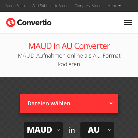
Video Editor
Add Subtitles to Video
Compress Video
Mehr
MAUD in AU Converter
MAUD-Aufnahmen online als AU-Format
kodieren
Dateien wählen
MAUD
AU
in