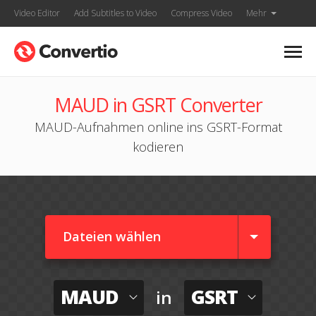
Video Editor
Add Subtitles to Video
Compress Video
Mehr
MAUD in GSRT Converter
MAUD-Aufnahmen online ins GSRT-Format
kodieren
Dateien wählen
MAUD
GSRT
in