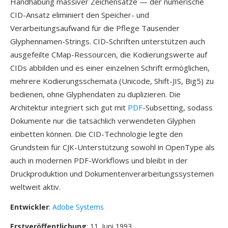
Handhabung massiver Zeichensätze — der numerische
CID-Ansatz eliminiert den Speicher- und
Verarbeitungsaufwand für die Pflege Tausender
Glyphennamen-Strings. CID-Schriften unterstützen auch
ausgefeilte CMap-Ressourcen, die Kodierungswerte auf
CIDs abbilden und es einer einzelnen Schrift ermöglichen,
mehrere Kodierungsschemata (Unicode, Shift-JIS, Big5) zu
bedienen, ohne Glyphendaten zu duplizieren. Die
Architektur integriert sich gut mit
PDF
-Subsetting, sodass
Dokumente nur die tatsächlich verwendeten Glyphen
einbetten können. Die CID-Technologie legte den
Grundstein für CJK-Unterstützung sowohl in OpenType als
auch in modernen PDF-Workflows und bleibt in der
Druckproduktion und Dokumentenverarbeitungssystemen
weltweit aktiv.
Entwickler
:
Adobe Systems
Erstveröffentlichung
: 11. Juni 1993