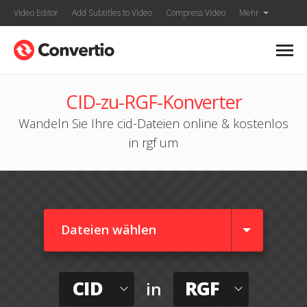
Video Editor
Add Subtitles to Video
Compress Video
Mehr
CID-zu-RGF-Konverter
Wandeln Sie Ihre cid-Dateien online & kostenlos
in rgf um
Dateien wählen
CID
RGF
in