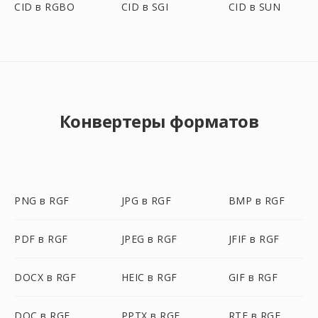
CID в RGBO
CID в SGI
CID в SUN
Конвертеры форматов
PNG в RGF
JPG в RGF
BMP в RGF
PDF в RGF
JPEG в RGF
JFIF в RGF
DOCX в RGF
HEIC в RGF
GIF в RGF
DOC в RGF
PPTX в RGF
RTF в RGF