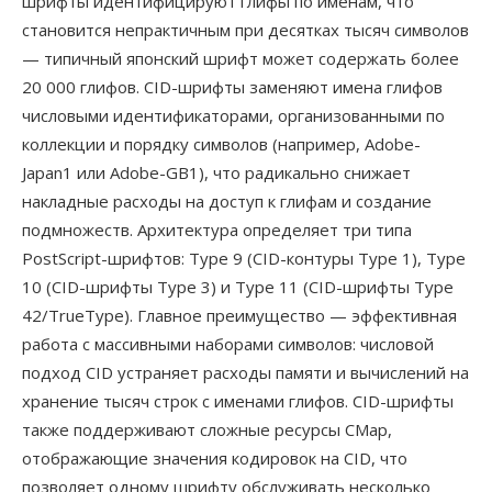
шрифты идентифицируют глифы по именам, что
становится непрактичным при десятках тысяч символов
— типичный японский шрифт может содержать более
20 000 глифов. CID-шрифты заменяют имена глифов
числовыми идентификаторами, организованными по
коллекции и порядку символов (например, Adobe-
Japan1 или Adobe-GB1), что радикально снижает
накладные расходы на доступ к глифам и создание
подмножеств. Архитектура определяет три типа
PostScript-шрифтов: Type 9 (CID-контуры Type 1), Type
10 (CID-шрифты Type 3) и Type 11 (CID-шрифты Type
42/TrueType). Главное преимущество — эффективная
работа с массивными наборами символов: числовой
подход CID устраняет расходы памяти и вычислений на
хранение тысяч строк с именами глифов. CID-шрифты
также поддерживают сложные ресурсы CMap,
отображающие значения кодировок на CID, что
позволяет одному шрифту обслуживать несколько