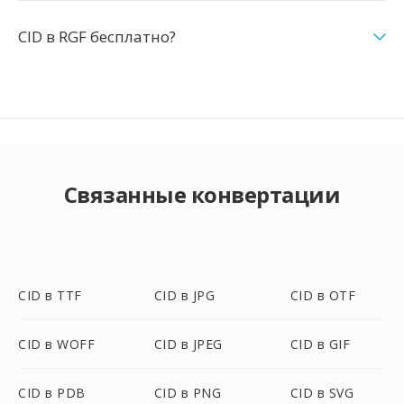
CID в RGF бесплатно?
Связанные конвертации
CID в TTF
CID в JPG
CID в OTF
CID в WOFF
CID в JPEG
CID в GIF
CID в PDB
CID в PNG
CID в SVG