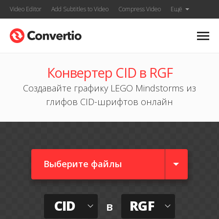
Video Editor
Add Subtitles to Video
Compress Video
Ещё
Конвертер CID в RGF
Создавайте графику LEGO Mindstorms из
глифов CID-шрифтов онлайн
Выберите файлы
CID
RGF
в