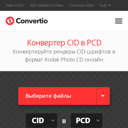
Video Editor
Add Subtitles to Video
Compress Video
Ещё
Конвертер CID в PCD
Конвертируйте рендеры CID-шрифтов в
формат Kodak Photo CD онлайн
Выберите файлы
CID
PCD
в