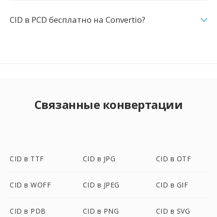
CID в PCD бесплатно на Convertio?
Связанные конвертации
CID в TTF
CID в JPG
CID в OTF
CID в WOFF
CID в JPEG
CID в GIF
CID в PDB
CID в PNG
CID в SVG