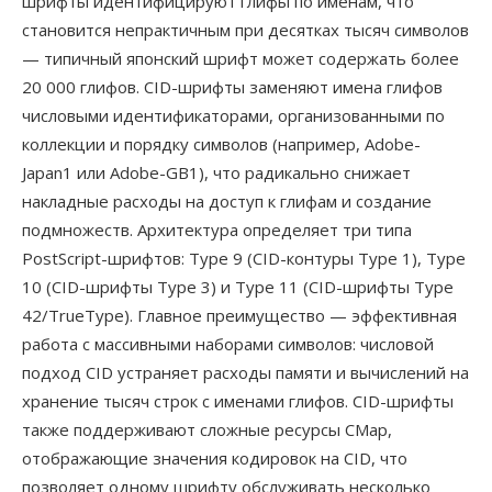
шрифты идентифицируют глифы по именам, что
становится непрактичным при десятках тысяч символов
— типичный японский шрифт может содержать более
20 000 глифов. CID-шрифты заменяют имена глифов
числовыми идентификаторами, организованными по
коллекции и порядку символов (например, Adobe-
Japan1 или Adobe-GB1), что радикально снижает
накладные расходы на доступ к глифам и создание
подмножеств. Архитектура определяет три типа
PostScript-шрифтов: Type 9 (CID-контуры Type 1), Type
10 (CID-шрифты Type 3) и Type 11 (CID-шрифты Type
42/TrueType). Главное преимущество — эффективная
работа с массивными наборами символов: числовой
подход CID устраняет расходы памяти и вычислений на
хранение тысяч строк с именами глифов. CID-шрифты
также поддерживают сложные ресурсы CMap,
отображающие значения кодировок на CID, что
позволяет одному шрифту обслуживать несколько