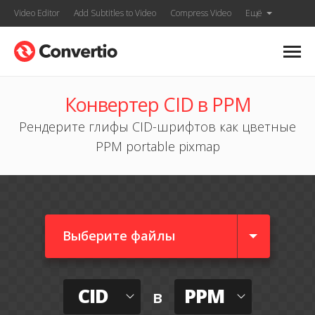
Video Editor
Add Subtitles to Video
Compress Video
Ещё
Конвертер CID в PPM
Рендерите глифы CID-шрифтов как цветные
PPM portable pixmap
Выберите файлы
CID
PPM
в