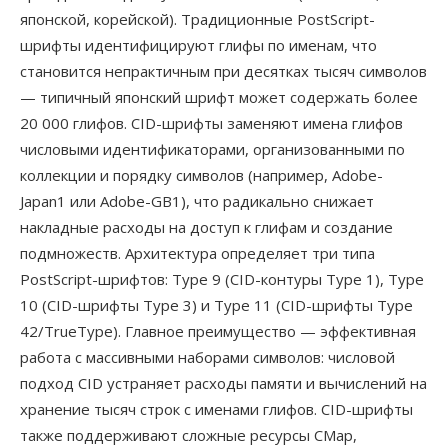
японской, корейской). Традиционные PostScript-
шрифты идентифицируют глифы по именам, что
становится непрактичным при десятках тысяч символов
— типичный японский шрифт может содержать более
20 000 глифов. CID-шрифты заменяют имена глифов
числовыми идентификаторами, организованными по
коллекции и порядку символов (например, Adobe-
Japan1 или Adobe-GB1), что радикально снижает
накладные расходы на доступ к глифам и создание
подмножеств. Архитектура определяет три типа
PostScript-шрифтов: Type 9 (CID-контуры Type 1), Type
10 (CID-шрифты Type 3) и Type 11 (CID-шрифты Type
42/TrueType). Главное преимущество — эффективная
работа с массивными наборами символов: числовой
подход CID устраняет расходы памяти и вычислений на
хранение тысяч строк с именами глифов. CID-шрифты
также поддерживают сложные ресурсы CMap,