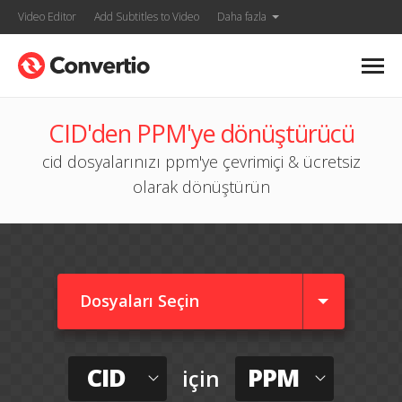
Video Editor
Add Subtitles to Video
Daha fazla
CID'den PPM'ye dönüştürücü
cid dosyalarınızı ppm'ye çevrimiçi & ücretsiz
olarak dönüştürün
Dosyaları Seçin
CID
PPM
için