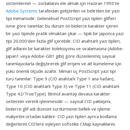
sistemlerinin — zorluklarını ele almak için Haziran 1993'te
Adobe Systems
tarafından geliştirilen ve belirtilen bir yazı
tipi mimarisidir. Geleneksel PostScript yazı tipleri glifleri
isme göre tanımlar; bu durum ön binlerce karakter içeren
bir yazı tipinde pratik olmaktan çıkar — tipik bir Japonca yazı
tipi 20.000'den fazla glif içerebilir. CID anahtarlı yazı tipleri,
glif adlarını bir karakter koleksiyonu ve sıralamasına (Adobe-
Japan1 veya Adobe-GB1 gibi) göre düzenlenmiş sayısal
tanımlayıcılarla değiştirerek glif erişimi ve alt kümeleme için
yükü önemli ölçüde azaltır. Mimari üç PostScript yazı tipi
türü tanımlar: Type 9 (CID anahtarlı Type 1 ana hatları),
Type 10 (CID anahtarlı Type 3) ve Type 11 (CID anahtarlı
Type 42/TrueType). Birincil avantajı devasa karakter
setlerinin verimli işlenmesidir — sayısal CID yaklaşımı,
binlerce glif adı dizesini sürdürmenin bellek ve işleme
maliyetini ortadan kaldırır. CID yazı tipleri ayrıca kodlama
değerlerini CID'lere eşleyen sofistike CMap kaynaklarını