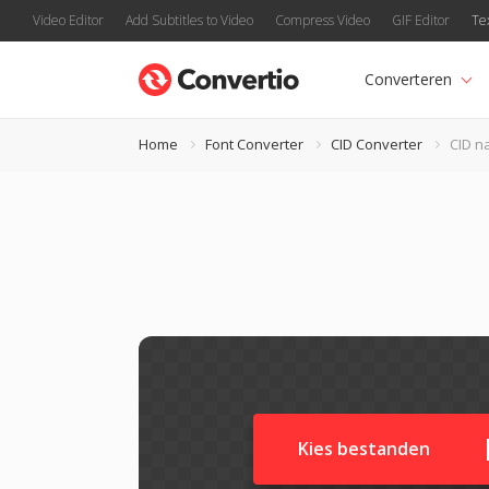
Video Editor
Add Subtitles to Video
Compress Video
GIF Editor
Te
Converteren
Home
Font Converter
CID Converter
CID n
Kies bestanden