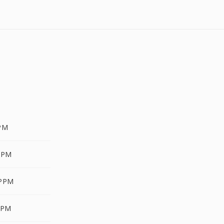
PM
PPM
 PPM
PPM