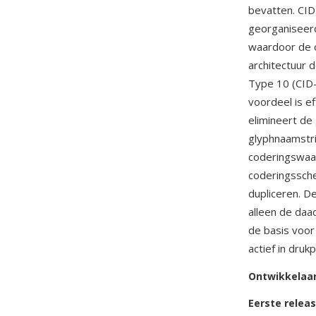
bevatten. CID
georganiseerd
waardoor de 
architectuur 
Type 10 (CID
voordeel is e
elimineert d
glyphnaamstr
coderingswaa
coderingssche
dupliceren. D
alleen de daa
de basis voor
actief in dru
Ontwikkelaa
Eerste relea