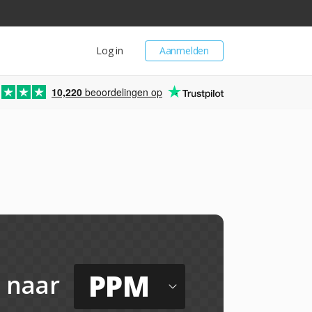
Log in
Aanmelden
10,220
beoordelingen op
PPM
naar