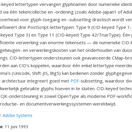
-keyed lettertypen vervangen glyphnamen door numerieke identi
 via één tekencollectie en -ordening (zoals Adobe-Japan1 of Ad
overhead voor glyph-toegang en -subsetting drastisch wordt ve
definieert drie PostScript-lettertypen: Type 9 (CID-keyed Type 1
-keyed Type 3) en Type 11 (CID-keyed Type 42/TrueType). Één 
fficiënte verwerking van enorme tekensets — de numerieke CID
e geheugen- en verwerkingskosten van het onderhouden van duiz
ings. CID-lettertypen ondersteunen ook geavanceerde CMap-bro
rden aan CID's koppelen, waardoor één enkel lettertype meerde
ma's (Unicode, Shift-JIS, Big5) kan bedienen zonder glyphgegeve
e architectuur integreert goed met
PDF
-subsetting, waardoor d
dwerkelijk gebruikte glyphs hoeven in te sluiten. CID-keyed techn
 CJK-ondersteuning in zowel OpenType als moderne PDF-workflow
kproductie- en documentverwerkingssystemen wereldwijd.
r
:
Adobe Systems
se
: 11 juni 1993