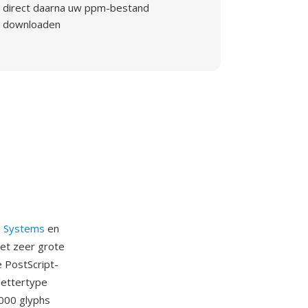
direct daarna uw ppm-bestand
downloaden
 Systems
en
met zeer grote
e PostScript-
lettertype
.000 glyphs