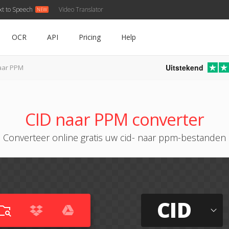
xt to Speech
Video Translator
OCR
API
Pricing
Help
Uitstekend
aar PPM
CID naar PPM converter
Converteer online gratis uw cid- naar ppm-bestanden
CID