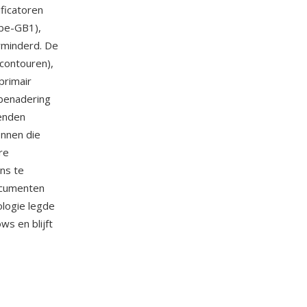
ficatoren
obe-GB1),
rminderd. De
-contouren),
primair
-benadering
enden
nnen die
re
ns te
ocumenten
ologie legde
s en blijft