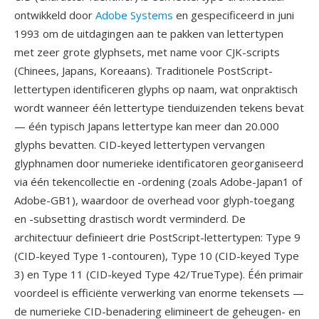
ontwikkeld door
Adobe Systems
en gespecificeerd in juni
1993 om de uitdagingen aan te pakken van lettertypen
met zeer grote glyphsets, met name voor CJK-scripts
(Chinees, Japans, Koreaans). Traditionele PostScript-
lettertypen identificeren glyphs op naam, wat onpraktisch
wordt wanneer één lettertype tienduizenden tekens bevat
— één typisch Japans lettertype kan meer dan 20.000
glyphs bevatten. CID-keyed lettertypen vervangen
glyphnamen door numerieke identificatoren georganiseerd
via één tekencollectie en -ordening (zoals Adobe-Japan1 of
Adobe-GB1), waardoor de overhead voor glyph-toegang
en -subsetting drastisch wordt verminderd. De
architectuur definieert drie PostScript-lettertypen: Type 9
(CID-keyed Type 1-contouren), Type 10 (CID-keyed Type
3) en Type 11 (CID-keyed Type 42/TrueType). Één primair
voordeel is efficiënte verwerking van enorme tekensets —
de numerieke CID-benadering elimineert de geheugen- en