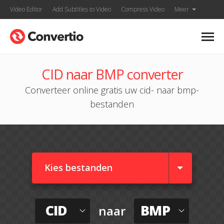
Video Editor
Add Subtitles to Video
Compress Video
Meer
CID naar BMP converter
Converteer online gratis uw cid- naar bmp-
bestanden
Kies bestanden
CID
BMP
naar