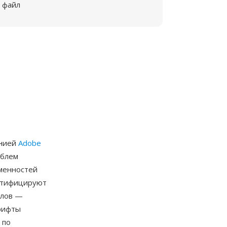
файл
анией
Adobe
облем
ьменностей
ентифицируют
олов —
рифты
 по