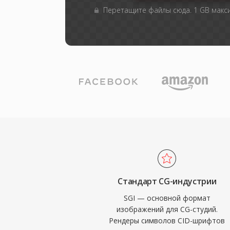
Перетащите файлы сюда. 1 GB мак
Стандарт CG-индустрии
SGI — основной формат
изображений для CG-студий.
Рендеры символов CID-шрифтов