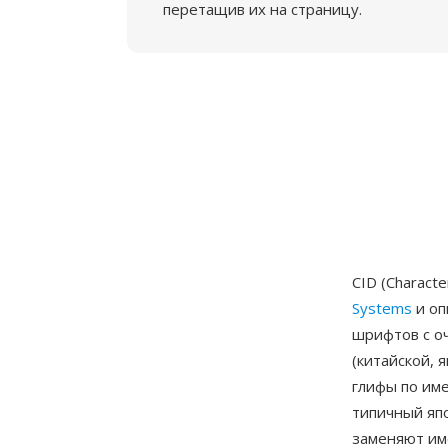
перетащив их на страницу.
CID (Charact
Systems
и оп
шрифтов с о
(китайской,
глифы по име
типичный яп
заменяют им