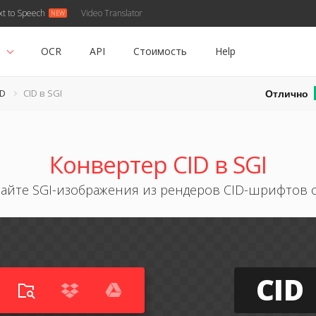
xt to Speech
Video Translator
ь
OCR
API
Стоимость
Help
Отлично
ID
CID в SGI
Конвертер CID в SGI
вайте SGI-изображения из рендеров CID-шрифтов 
CID