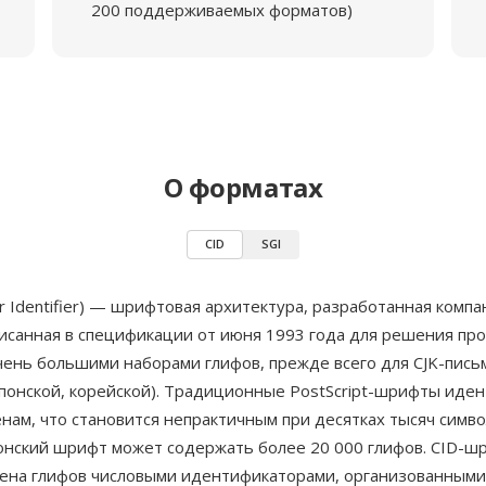
200 поддерживаемых форматов)
О форматах
CID
SGI
er Identifier) — шрифтовая архитектура, разработанная комп
исанная в спецификации от июня 1993 года для решения пр
чень большими наборами глифов, прежде всего для CJK-пис
 японской, корейской). Традиционные PostScript-шрифты ид
нам, что становится непрактичным при десятках тысяч симв
онский шрифт может содержать более 20 000 глифов. CID-ш
ена глифов числовыми идентификаторами, организованными