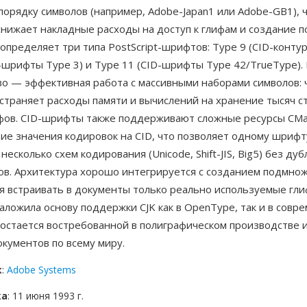
порядку символов (например, Adobe-Japan1 или Adobe-GB1), 
снижает накладные расходы на доступ к глифам и создание 
определяет три типа PostScript-шрифтов: Type 9 (CID-контур
-шрифты Type 3) и Type 11 (CID-шрифты Type 42/TrueType).
о — эффективная работа с массивными наборами символов: 
страняет расходы памяти и вычислений на хранение тысяч ст
фов. CID-шрифты также поддерживают сложные ресурсы CMa
е значения кодировок на CID, что позволяет одному шрифт
несколько схем кодирования (Unicode, Shift-JIS, Big5) без ду
ов. Архитектура хорошо интегрируется с созданием подмнож
яя встраивать в документы только реально используемые гли
аложила основу поддержки CJK как в OpenType, так и в совр
 остается востребованной в полиграфическом производстве 
кументов по всему миру.
к
:
Adobe Systems
ка
: 11 июня 1993 г.