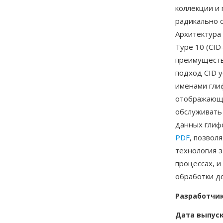
коллекции и 
радикально 
Архитектура 
Type 10 (CID
преимуществ
подход CID у
именами гли
отображающи
обслуживать 
данных глиф
PDF
, позвол
технология з
процессах, и
обработки до
Разработчи
Дата выпус