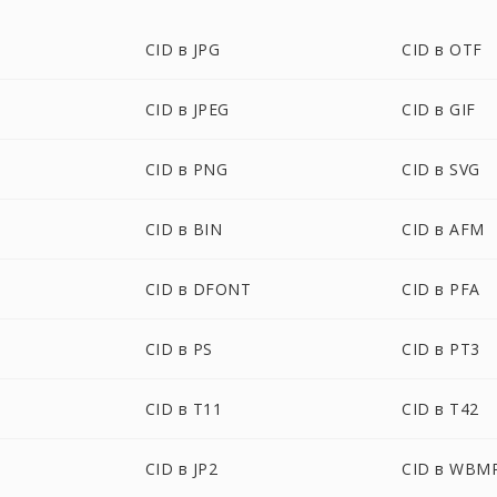
CID в JPG
CID в OTF
CID в JPEG
CID в GIF
CID в PNG
CID в SVG
CID в BIN
CID в AFM
CID в DFONT
CID в PFA
CID в PS
CID в PT3
CID в T11
CID в T42
CID в JP2
CID в WBM