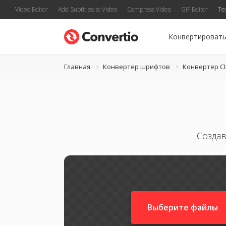
Video Editor
Add Subtitles to Video
Compress Video
GIF Editor
Te
Конвертироват
Главная
Конвертер шрифтов
Конвертер C
Созда
Выберите файлы