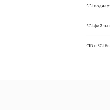
SGI поддер
SGI-файлы
CID в SGI б