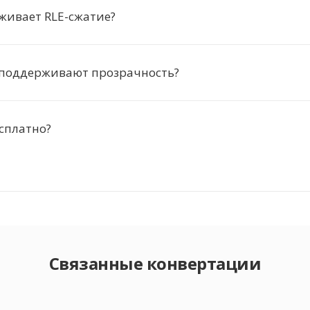
живает RLE-сжатие?
 поддерживают прозрачность?
есплатно?
Связанные конвертации