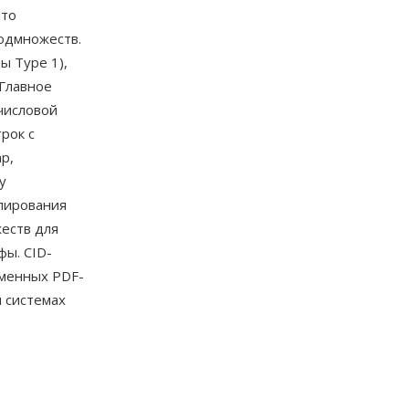
что
подмножеств.
ы Type 1),
 Главное
числовой
рок с
p,
у
блирования
еств для
фы. CID-
еменных PDF-
и системах