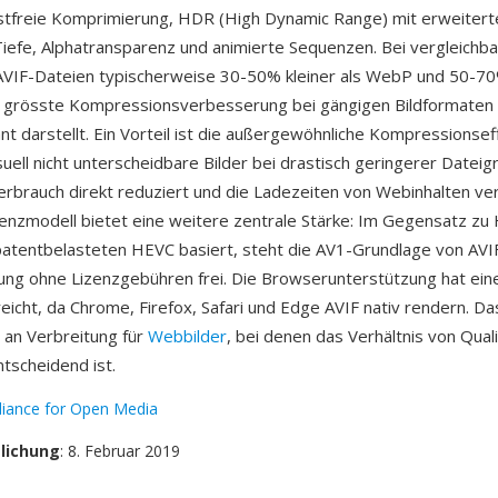
ustfreie Komprimierung, HDR (High Dynamic Range) mit erweite
 Tiefe, Alphatransparenz und animierte Sequenzen. Bei vergleichbar
 AVIF-Dateien typischerweise 30-50% kleiner als WebP und 50-70%
e grösste Kompressionsverbesserung bei gängigen Bildformaten 
nt darstellt. Ein Vorteil ist die außergewöhnliche Kompressionse
isuell nicht unterscheidbare Bilder bei drastisch geringerer Datei
rbrauch direkt reduziert und die Ladezeiten von Webinhalten ve
izenzmodell bietet eine weitere zentrale Stärke: Im Gegensatz zu
atentbelasteten HEVC basiert, steht die AV1-Grundlage von AVI
ng ohne Lizenzgebühren frei. Die Browserunterstützung hat eine
eicht, da Chrome, Firefox, Safari und Edge AVIF nativ rendern. D
 an Verbreitung für
Webbilder
, bei denen das Verhältnis von Quali
tscheidend ist.
lliance for Open Media
tlichung
: 8. Februar 2019