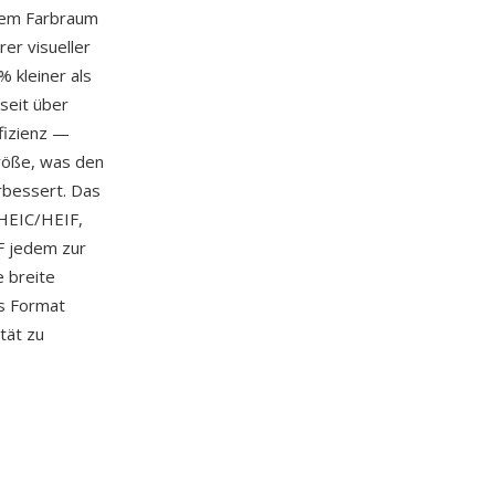
rtem Farbraum
er visueller
 kleiner als
seit über
ffizienz —
größe, was den
rbessert. Das
 HEIC/HEIF,
F jedem zur
 breite
as Format
tät zu