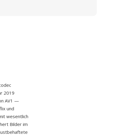
codec
ar 2019
von AV1 —
lix und
it wesentlich
ert Bilder im
rlustbehaftete