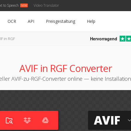
xt to Speech
Video Translator
OCR
API
Preisgestaltung
Help
Hervorragend
IF in RGF
AVIF in RGF Converter
ller AVIF-zu-RGF-Converter online — keine Installation
AVIF