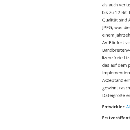
als auch verl
bis zu 12 Bit
Qualität sind
JPEG, was di
einem Jahrzeh
AVIF liefert v
Bandbreitenve
lizenzfreie L
das auf dem p
Implementieru
Akzeptanz err
gewinnt rasch
Dateigröße en
Entwickler
:
A
Erstveröffen