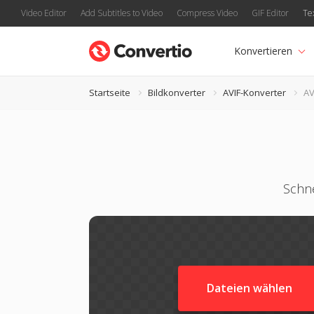
Video Editor
Add Subtitles to Video
Compress Video
GIF Editor
Te
Konvertieren
Startseite
Bildkonverter
AVIF-Konverter
AV
Schne
Dateien wählen