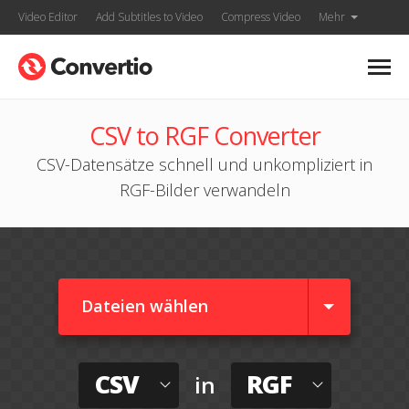
Video Editor
Add Subtitles to Video
Compress Video
Mehr
CSV to RGF Converter
CSV-Datensätze schnell und unkompliziert in
RGF-Bilder verwandeln
Dateien wählen
CSV
RGF
in