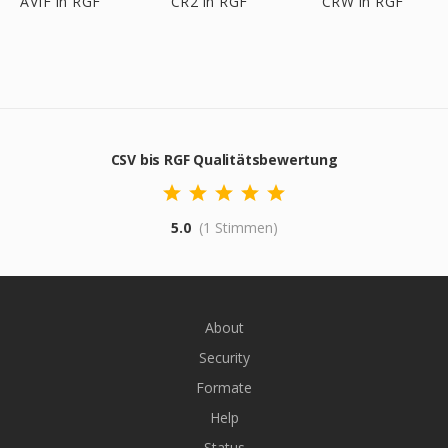
AVIF in RGF
CR2 in RGF
CRW in RGF
CSV bis RGF Qualitätsbewertung
5.0
(1 Stimmen)
About
Security
Formate
Help
Status