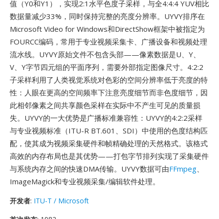
值（Y0和Y1），实现2:1水平色度子采样，与全4:4:4 YUV相比
数据量减少33%，同时保持完整的亮度分辨率。UYVY排序在
Microsoft Video for Windows和DirectShow框架中被指定为
FOURCC编码，常用于专业视频采集卡、广播设备和视频处理
流水线。UYVY原始文件不包含头部——像素数据是U、Y、
V、Y字节四元组的平面序列，需要外部指定图像尺寸。4:2:2
子采样利用了人类视觉系统对色彩的空间分辨率低于亮度的特
性：人眼在更高的空间频率下注意亮度细节而非色度细节，因
此相邻像素之间共享颜色采样在实际中不产生可见的质量损
失。UYVY的一大优势是广播标准兼容性：UYVY的4:2:2采样
与专业视频标准（ITU-R BT.601、SDI）中使用的色度结构匹
配，使其成为视频采集硬件和帧精确处理的天然格式。该格式
高效的内存布局也是其优势——打包字节排列实现了采集硬件
与系统内存之间的快速DMA传输。UYVY数据可由
FFmpeg
、
ImageMagick和专业视频采集/编辑软件处理。
开发者
:
ITU-T / Microsoft