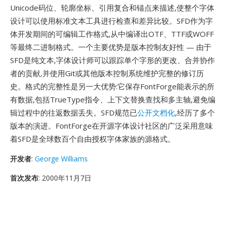
Unicode码位、轮廓坐标、引用复合和锚点来描述,使整个字体
设计可以使用标准文本工具进行检查和差异比较。SFD作为字
体开发期间的可编辑工作格式,从中编译出OTF、TTF或WOFF
等最终二进制格式。一个主要优势是版本控制友好性 — 由于
SFD是纯文本,字体设计师可以跟踪单个字形的更改、合并协作
者的贡献,并使用Git或其他版本控制系统维护完整的修订历
史。格式的完整性是另一大优势:它保存FontForge能表示的所
有数据,包括TrueType指令、上下文替换查找和多主轴,避免编
辑过程中的往返数据丢失。SFD规范已
公开文档化
,经历了多个
版本的演进。FontForge在开源字体设计社区的广泛采用意味
着SFD是全球数百个自由授权字体家族的源格式。
开发者
:
George Williams
首次发布
: 2000年11月7日