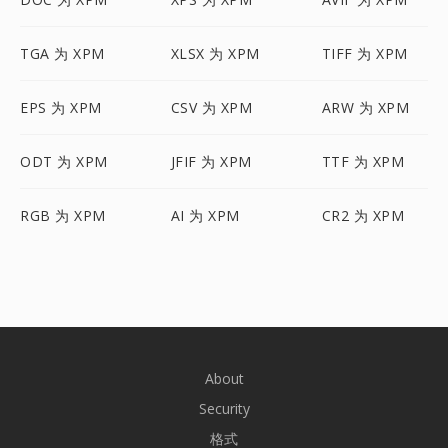
TGA 为 XPM
XLSX 为 XPM
TIFF 为 XPM
EPS 为 XPM
CSV 为 XPM
ARW 为 XPM
ODT 为 XPM
JFIF 为 XPM
TTF 为 XPM
RGB 为 XPM
AI 为 XPM
CR2 为 XPM
About
Security
格式