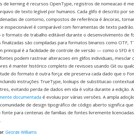
elas de kerning é recursos OpenType, registros de nomeacao é 
rquivo de texto legível por humanos. Cada glifo é descrito por s
denadas de contorno, compostos de referência é âncoras, torna
te inspecionável é comparável com ferramentas de texto padrão
 o formato de trabalho editável durante o desenvolvimento de fo
s finalizadas são compiladas para formatos binarios como OTF, 
principal é a facilidade de controle de versão — como o SFD é 
fontes podem rastrear alteracoes em glifos individuais, mesclar 
res é manter histórico completo de revisoes usando Git ou qual
tude do formato é outra força: ele preserva cada dado que o F
incluindo instruções TrueType, lookups de substituicao contextua
tres, evitando perda de dados em ida é volta durante a edição. A
amente documentada
é evoluiu por várias versões. A ampla adoçã
comunidade de design tipográfico de código aberto significa qu
fonte para centenas de famílias de fontes livremente licenciadas
.
or
:
George Williams