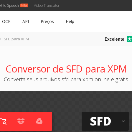
xt to Speech
Video Translator
OCR
API
Preços
Help
Excelente
SFD para XPM
Conversor de SFD para XPM
Converta seus arquivos sfd para xpm online e grátis
SFD