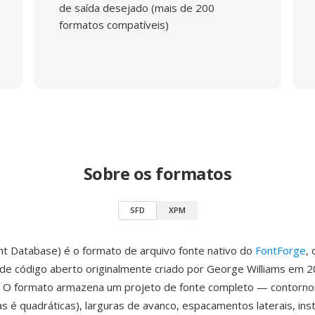
de saída desejado (mais de 200
formatos compatíveis)
Sobre os formatos
SFD
XPM
nt Database) é o formato de arquivo fonte nativo do
FontForge
,
é de código aberto originalmente criado por George Williams em 
. O formato armazena um projeto de fonte completo — contornos
cas é quadráticas), larguras de avanco, espacamentos laterais, in