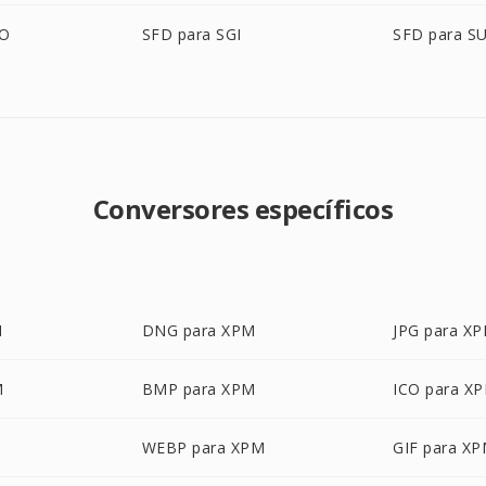
BO
SFD para SGI
SFD para S
Conversores específicos
M
DNG para XPM
JPG para X
M
BMP para XPM
ICO para X
WEBP para XPM
GIF para X