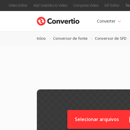
Video Editor
Add Subtitles to Video
Compress Video
GIF Editor
Te
Converter
Início
Conversor de fonte
Conversor de SFD
Selecionar arquivos