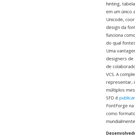
hinting, tab
em um único a
Unicode, coor
design da fon
funciona como
do qual fonte
Uma vantagem 
designers de 
de colaborado
VCS. A comple
representar, 
múltiplos mes
SFD é
public
FontForge na 
como formato 
mundialmente
Desenvolved