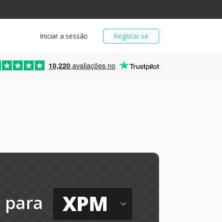
Iniciar a sessão
Registar-se
10,220
avaliações no
XPM
para