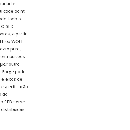
metadados —
eu code point
ndo todo o
. O SFD
ntes, a partir
TTF ou WOFF.
texto puro,
contribuicoes
quer outro
ontForge pode
l é eixos de
 especificação
o do
e o SFD serve
 distribuidas