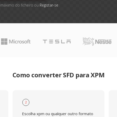
 máximo do ficheiro ou
Registar-se
Como converter SFD para XPM
2
Escolha xpm ou qualquer outro formato