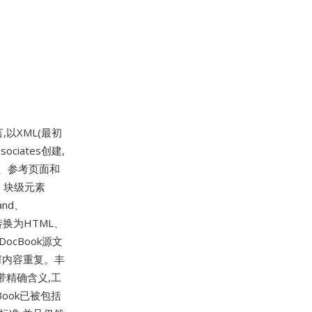
以XML(最初
sociates创建,
章、参考页面和
)、块级元素
and、
转换为HTML、
ocBook源文
何内容重复。丰
携带精确含义,工
ook已被包括