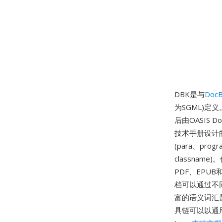
DBK是与
Doc
为SGML)定义。D
后由OASIS
技术手册设计的元
(para、prog
classna
PDF、EPU
档可以通过不同
富的语义词汇是另
具链可以以通