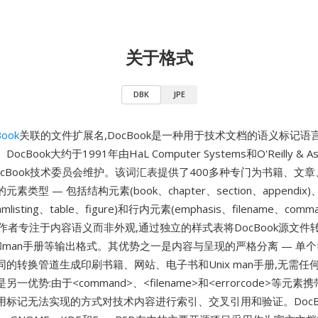
关于格式
DBK
JPE
Book
关联的文件扩展名,DocBook是一种用于技术文档的语义标记语言,
ocBook大约于1991年由HaL Computer Systems和O'Reilly & As
 DocBook技术委员会维护。该词汇表提供了400多种专门为书籍、文
素类型 — 包括结构元素(book、chapter、section、appendix
ramlisting、table、figure)和行内元素(emphasis、filename、comm
me)。作者专注于内容语义而非外观,通过独立的样式表将DocBook源文件
B和man手册等输出格式。其优势之一是内容与呈现的严格分离 — 单个D
的转换管道生成印刷书籍、网站、电子书和Unix man手册,无需任
一优势:由于<command>、<filename>和<errorcode>等元素
用标记无法实现的方式对技术内容进行索引、交叉引用和验证。DocB