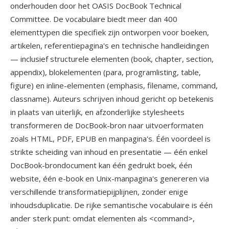
onderhouden door het OASIS DocBook Technical
Committee. De vocabulaire biedt meer dan 400
elementtypen die specifiek zijn ontworpen voor boeken,
artikelen, referentiepagina's en technische handleidingen
— inclusief structurele elementen (book, chapter, section,
appendix), blokelementen (para, programlisting, table,
figure) en inline-elementen (emphasis, filename, command,
classname). Auteurs schrijven inhoud gericht op betekenis
in plaats van uiterlijk, en afzonderlijke stylesheets
transformeren de DocBook-bron naar uitvoerformaten
zoals HTML, PDF, EPUB en manpagina's. Één voordeel is
strikte scheiding van inhoud en presentatie — één enkel
DocBook-brondocument kan één gedrukt boek, één
website, één e-book en Unix-manpagina's genereren via
verschillende transformatiepijplijnen, zonder enige
inhoudsduplicatie. De rijke semantische vocabulaire is één
ander sterk punt: omdat elementen als <command>,