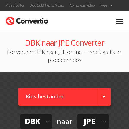
Video Editor
Add Subtitles to Video
Compress Video
Meer
DBK naar JPE Converter
Converteer DBK naar JPE online — snel, gratis en
probleemloos
Kies bestanden
DBK
JPE
naar