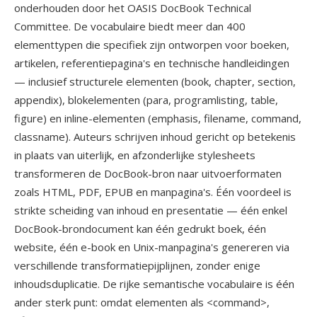
onderhouden door het OASIS DocBook Technical
Committee. De vocabulaire biedt meer dan 400
elementtypen die specifiek zijn ontworpen voor boeken,
artikelen, referentiepagina's en technische handleidingen
— inclusief structurele elementen (book, chapter, section,
appendix), blokelementen (para, programlisting, table,
figure) en inline-elementen (emphasis, filename, command,
classname). Auteurs schrijven inhoud gericht op betekenis
in plaats van uiterlijk, en afzonderlijke stylesheets
transformeren de DocBook-bron naar uitvoerformaten
zoals HTML, PDF, EPUB en manpagina's. Één voordeel is
strikte scheiding van inhoud en presentatie — één enkel
DocBook-brondocument kan één gedrukt boek, één
website, één e-book en Unix-manpagina's genereren via
verschillende transformatiepijplijnen, zonder enige
inhoudsduplicatie. De rijke semantische vocabulaire is één
ander sterk punt: omdat elementen als <command>,