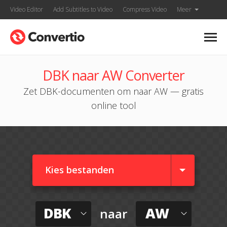
Video Editor
Add Subtitles to Video
Compress Video
Meer
DBK naar AW Converter
Zet DBK-documenten om naar AW — gratis
online tool
Kies bestanden
DBK
AW
naar