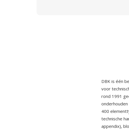
DBK is één b
voor technisc
rond 1991 gec
onderhouden 
400 elementty
technische ha
appendix), blo