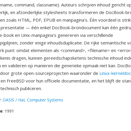
lename, command, classname). Auteurs schrijven inhoud gericht op
terlijk, en afzonderlijke stylesheets transformeren de DocBook-br
en zoals HTML, PDF, EPUB en manpagina's. Één voordeel is strik
n presentatie — één enkel DocBook-brondocument kan één gedru
e-book en Unix-manpagina's genereren via verschillende
ijplijnen, zonder enige inhoudsduplicatie. De rijke semantische vo
erk punt: omdat elementen als <command>, <filename> en <erro
kenis dragen, kunnen gereedschapsketens technische inhoud ind
n en valideren op manieren die generieke opmaak niet kan. DocBo
door grote open-sourceprojecten waaronder de
Linux-kerneldo
 FreeBSD voor hun officiele documentatie, en het blijft de sta
technisch publiceren.
r
:
OASIS / HaL Computer Systems
se
: 1991