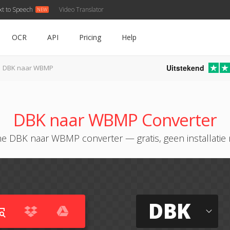
xt to Speech
Video Translator
OCR
API
Pricing
Help
Uitstekend
DBK naar WBMP
DBK naar WBMP Converter
ne DBK naar WBMP converter — gratis, geen installatie 
DBK