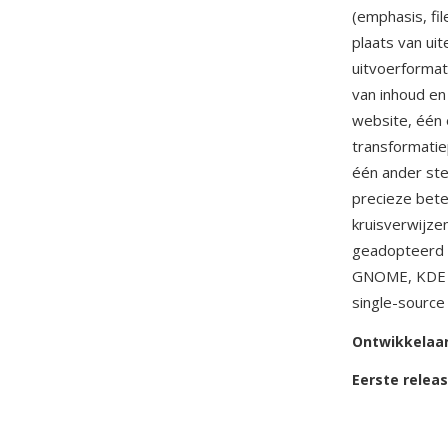
(emphasis, fi
plaats van ui
uitvoerformat
van inhoud e
website, één 
transformatiep
één ander st
precieze bete
kruisverwijze
geadopteerd 
GNOME, KDE en
single-source 
Ontwikkelaa
Eerste relea