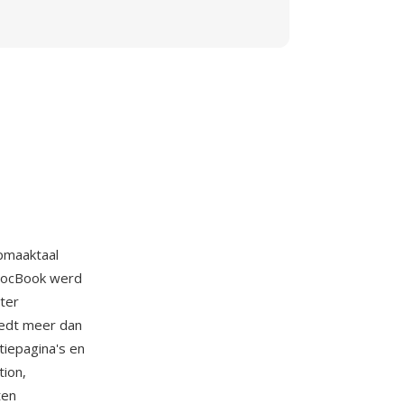
pmaaktaal
 DocBook werd
ter
iedt meer dan
tiepagina's en
tion,
ten