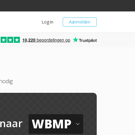
Log in
Aanmelden
10,220
beoordelingen op
nodig
WBMP
naar