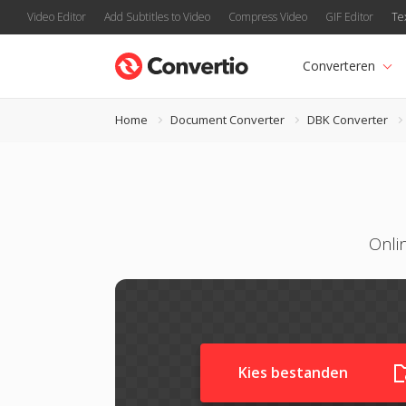
Video Editor
Add Subtitles to Video
Compress Video
GIF Editor
Te
Converteren
Home
Document Converter
DBK Converter
Onli
Kies bestanden