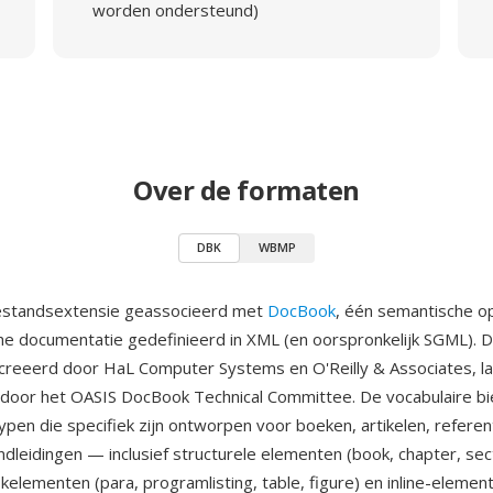
worden ondersteund)
Over de formaten
DBK
WBMP
estandsextensie geassocieerd met
DocBook
, één semantische o
he documentatie gedefinieerd in XML (en oorspronkelijk SGML).
reeerd door HaL Computer Systems en O'Reilly & Associates, la
door het OASIS DocBook Technical Committee. De vocabulaire b
pen die specifiek zijn ontworpen voor boeken, artikelen, referen
ndleidingen — inclusief structurele elementen (book, chapter, sec
kelementen (para, programlisting, table, figure) en inline-elemen