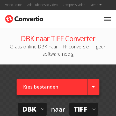
Video Editor
Add Subtitles to Video
Compress Video
Meer
DBK naar TIFF Converter
Gratis online DBK naar TIFF conversie — geen
software nodig
Kies bestanden
DBK
TIFF
naar