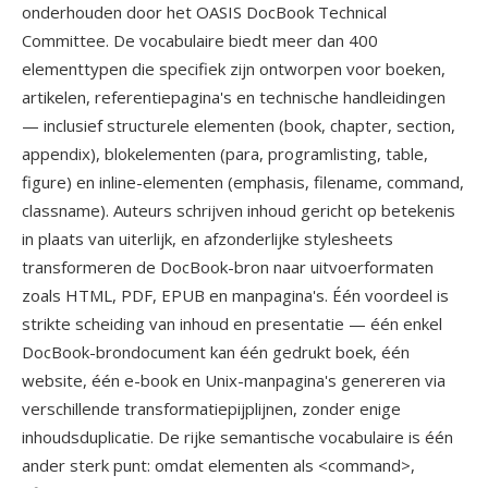
onderhouden door het OASIS DocBook Technical
Committee. De vocabulaire biedt meer dan 400
elementtypen die specifiek zijn ontworpen voor boeken,
artikelen, referentiepagina's en technische handleidingen
— inclusief structurele elementen (book, chapter, section,
appendix), blokelementen (para, programlisting, table,
figure) en inline-elementen (emphasis, filename, command,
classname). Auteurs schrijven inhoud gericht op betekenis
in plaats van uiterlijk, en afzonderlijke stylesheets
transformeren de DocBook-bron naar uitvoerformaten
zoals HTML, PDF, EPUB en manpagina's. Één voordeel is
strikte scheiding van inhoud en presentatie — één enkel
DocBook-brondocument kan één gedrukt boek, één
website, één e-book en Unix-manpagina's genereren via
verschillende transformatiepijplijnen, zonder enige
inhoudsduplicatie. De rijke semantische vocabulaire is één
ander sterk punt: omdat elementen als <command>,