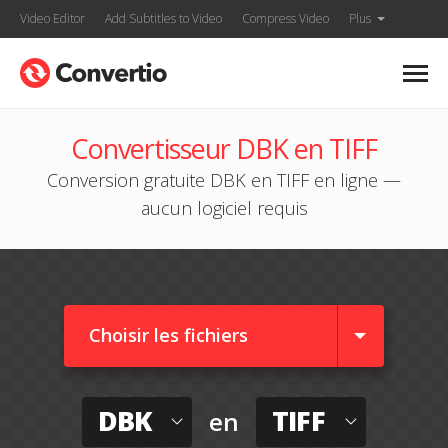
Video Editor
Add Subtitles to Video
Compress Video
Plus
Convertisseur DBK en TIFF
Conversion gratuite DBK en TIFF en ligne —
aucun logiciel requis
Choisir les fichiers
DBK
TIFF
en