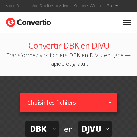
Video Editor
Add Subtitles to Video
Compress Video
Plus
Convertir DBK en DJVU
Transformez vos fichiers DBK en DJVU en ligne —
rapide et gratuit
Choisir les fichiers
DBK
DJVU
en