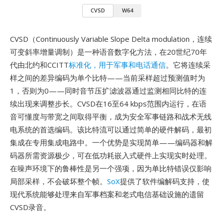
CVSD
W64
CVSD（Continuously Variable Slope Delta modulation，连续
可变斜率增量调制）是一种语音数字化方法，在20世纪70年
代由北约和CCITT
标准化，用于军事和电话通信
。它将连续采
样之间的差异编码为单个比特——当前采样超过预测值时为
1，否则为0——同时音节压扩滤波器通过监测相同比特的连
续出现来调整步长。CVSD在16至64 kbps范围内运行，在语
音可懂度与带宽之间取得平衡，成为安全军事链路和战术无线
电系统的首选编码。该比特流可以通过简单的硬件解码，最初
集成在专用集成电路中。一个优势是实现简单——编码器和解
码器所需资源极少，可在低功耗嵌入式硬件上实现实时处理。
在噪声环境下的鲁棒性是另一个强项，因为单比特错误仅影响
局部采样，不会破坏整个帧。
SoX
提供了软件编解码支持，使
现代系统能够处理来自军事档案和老式电信基础设施的遗留
CVSD录音。