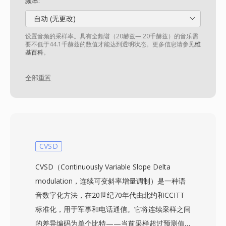
频率:
自动 (无更改)
设置音频的采样率。具有全频谱（20赫兹— 20千赫兹）的音乐需
要不低于44.1千赫兹的数值才能达到透明状态。更多信息请参见
维
基百科
。
全部重置
CVSD
CVSD（Continuously Variable Slope Delta
modulation，连续可变斜率增量调制）是一种语
音数字化方法，在20世纪70年代由北约和CCITT
标准化，用于军事和电话通信。它将连续采样之间
的差异编码为单个比特——当前采样超过预测值