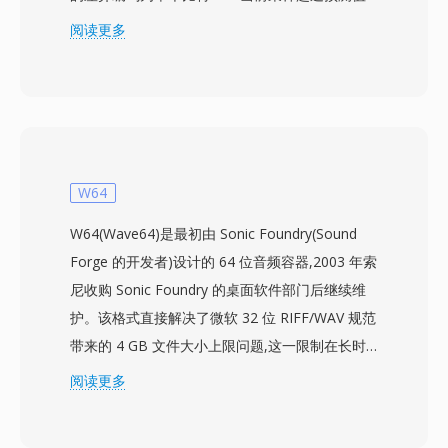
时为1，否则为0——同时音节压扩滤波器通过监
阅读更多
测相同比特的连续出现来调整步长。CVSD在16至
64 kbps范围内运行，在语音可懂度与带宽之间取
得平衡，成为安全军事链路和战术无线电系统的首
选编码。该比特流可以通过简单的硬件解码，最初
集成在专用集成电路中。一个优势是实现简单
——编码器和解码器所需资源极少，可在低功耗
W64
嵌入式硬件上实现实时处理。在噪声环境下的鲁棒
W64(Wave64)是最初由 Sonic Foundry(Sound
性是另一个强项，因为单比特错误仅影响局部采
Forge 的开发者)设计的 64 位音频容器,2003 年索
样，不会破坏整个帧。SoX提供了软件编解码支
尼收购 Sonic Foundry 的桌面软件部门后继续维
持，使现代系统能够处理来自军事档案和老式电信
护。该格式直接解决了微软 32 位 RIFF/WAV 规范
基础设施的遗留CVSD录音。
带来的 4 GB 文件大小上限问题,这一限制在长时
间录音、多声道采集或高采样率制作中尤为突出。
阅读更多
W64 通过将块标识符和大小字段扩展为 64 位,使
用 GUID 替代四字符代码来实现突破。这一结构