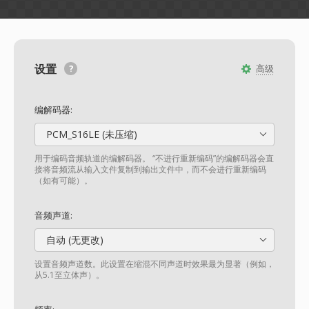
设置
高级
编解码器:
PCM_S16LE (未压缩)
用于编码音频轨道的编解码器。 “不进行重新编码”的编解码器会直
接将音频流从输入文件复制到输出文件中，而不会进行重新编码
（如有可能）。
音频声道:
自动 (无更改)
设置音频声道数。此设置在缩混不同声道时效果最为显著（例如，
从5.1至立体声）。