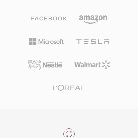
变化允许文件大小达到以 EB 为单位,实际上消除
了任何存储限制。该格式支持任意采样率、位深和
声道配置,非常适合电影配乐、现场音乐会录音和
科学数据采集。Sound Forge、Audacity 及其他
专业数字音频工作站提供原生 W64 支持,可无缝导
入和导出。对于经常处理长篇高保真素材的工程师
和制作人来说,W64 在提供 WAV 的可靠性和简洁
性的同时,消除了令人困扰的文件大小限制。