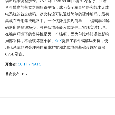
续出现来调整步长。CVSD在16至64 kbps范围内运行，在语
音可懂度与带宽之间取得平衡，成为安全军事链路和战术无线
电系统的首选编码。该比特流可以通过简单的硬件解码，最初
集成在专用集成电路中。一个优势是实现简单——编码器和解
码器所需资源极少，可在低功耗嵌入式硬件上实现实时处理。
在噪声环境下的鲁棒性是另一个强项，因为单比特错误仅影响
局部采样，不会破坏整个帧。
SoX
提供了软件编解码支持，使
现代系统能够处理来自军事档案和老式电信基础设施的遗留
CVSD录音。
开发者
:
CCITT / NATO
首次发布
: 1970