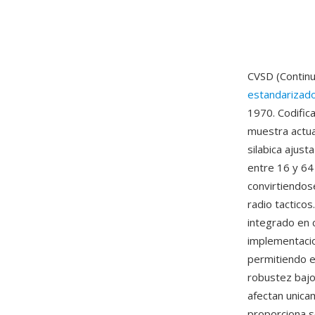
CVSD (Continu
estandarizado 
1970. Codific
muestra actua
silabica ajus
entre 16 y 64 
convirtiendos
radio tacticos
integrado en 
implementacio
permitiendo 
robustez bajo 
afectan unica
proporciona s