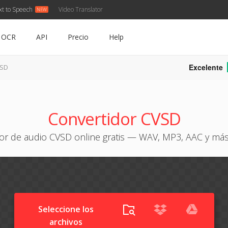
xt to Speech
Video Translator
OCR
API
Precio
Help
Excelente
VSD
Convertidor CVSD
or de audio CVSD online gratis — WAV, MP3, AAC y má
Seleccione los
archivos