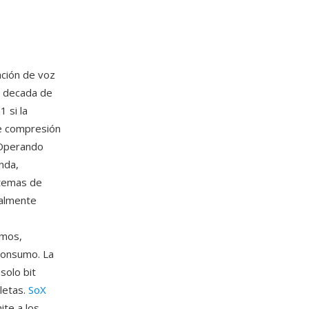
ación de voz
a decada de
 si la
de compresión
. Operando
anda,
stemas de
nalmente
imos,
consumo. La
solo bit
letas.
SoX
ite a los