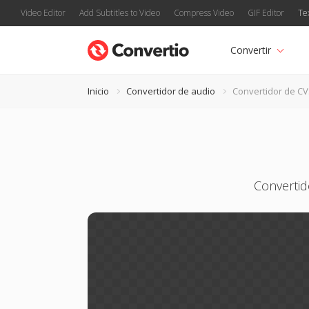
Video Editor
Add Subtitles to Video
Compress Video
GIF Editor
Te
Convertir
Inicio
Convertidor de audio
Convertidor de C
Convertid