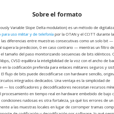
Sobre el formato
ously Variable Slope Delta modulation) es un método de digitaliz
para uso militar y de telefonía
por la OTAN y el CCITT durante l
a las diferencias entre muestras consecutivas como un solo bit — 1
l supera la prediccion, 0 en caso contrario — mientras un filtro 
ta el tamaño del paso monitorizando secuencias de bits idénticos
kbps, CVSD equilibra la inteligibilidad de la voz con el ancho de b
e en la codificación preferida para enlaces militares seguros y si
. El flujo de bits puede decodificarse con hardware sencillo, origi
circuitos integrados dedicados. Una ventaja es la simplicidad de
n — los codificadores y decodificadores necesitan recursos mín
el procesamiento en tiempo real en hardware embebido de bajo 
condiciones ruidosas es otra fortaleza, ya qué los errores de un 
mente a las muestras locales en lugar de corromper tramas comp
oporte de codificación y decodificación por software, lo qué perm