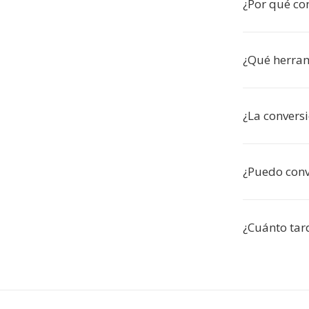
¿Por qué co
¿Qué herram
¿La convers
¿Puedo conv
¿Cuánto tar