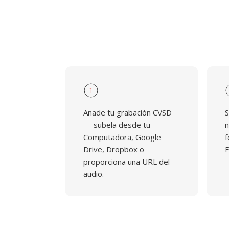
1
Anade tu grabación CVSD
S
— subela desde tu
n
Computadora, Google
f
Drive, Dropbox o
F
proporciona una URL del
audio.