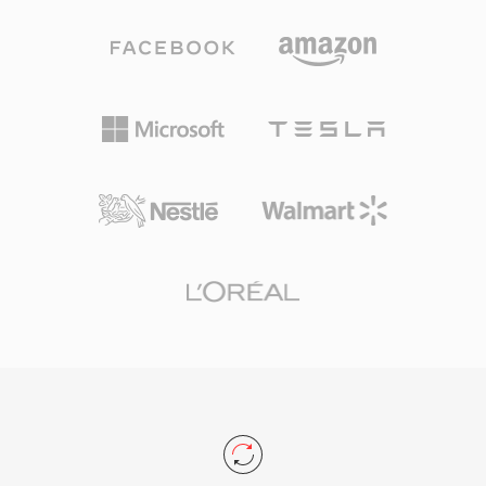
移动通话。其首要优势是压缩效率：12.2 kbps下
一分钟AMR音频仅占约90 KB，非常适合带宽受限
网络上的语音备忘录、语音信箱和彩信。另一个优
势是内置的语音活动检测和舒适噪声生成功能，可
在静音期间减少传输。虽然AMR因窄带宽（300-
3400 Hz）不适用于音乐，但在网络条件恶劣时仍
能提供出色的语音可懂度。