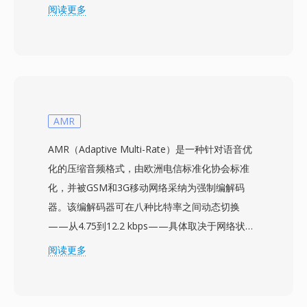
时为1，否则为0——同时音节压扩滤波器通过监
阅读更多
测相同比特的连续出现来调整步长。CVSD在16至
64 kbps范围内运行，在语音可懂度与带宽之间取
得平衡，成为安全军事链路和战术无线电系统的首
选编码。该比特流可以通过简单的硬件解码，最初
集成在专用集成电路中。一个优势是实现简单
——编码器和解码器所需资源极少，可在低功耗
AMR
嵌入式硬件上实现实时处理。在噪声环境下的鲁棒
AMR（Adaptive Multi-Rate）是一种针对语音优
性是另一个强项，因为单比特错误仅影响局部采
化的压缩音频格式，由欧洲电信标准化协会标准
样，不会破坏整个帧。SoX提供了软件编解码支
化，并被GSM和3G移动网络采纳为强制编解码
持，使现代系统能够处理来自军事档案和老式电信
器。该编解码器可在八种比特率之间动态切换
基础设施的遗留CVSD录音。
——从4.75到12.2 kbps——具体取决于网络状况
和背景噪声水平。当链路质量下降时，编码器切换
阅读更多
到更低的比特率，以略微牺牲清晰度来换取传输可
靠性。这一自适应机制由3GPP规范定义，是全球
部署最广泛的语音编解码器之一，服务于数十亿次