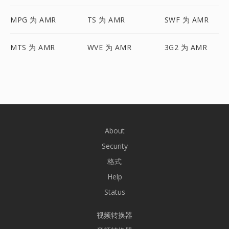
MPG 为 AMR
TS 为 AMR
SWF 为 AMR
MTS 为 AMR
WVE 为 AMR
3G2 为 AMR
About
Security
格式
Help
Status
视频转换器