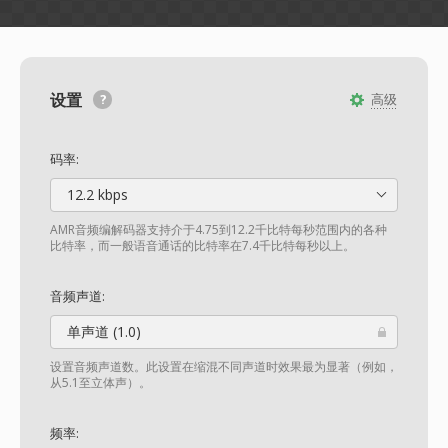
设置
高级
码率:
12.2 kbps
AMR音频编解码器支持介于4.75到12.2千比特每秒范围内的各种
比特率，而一般语音通话的比特率在7.4千比特每秒以上。
音频声道:
单声道 (1.0)
设置音频声道数。此设置在缩混不同声道时效果最为显著（例如，
从5.1至立体声）。
频率: