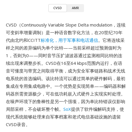
CVSD
AMR
CVSD（Continuously Variable Slope Delta modulation，连续
可变斜率增量调制）是一种语音数字化方法，在20世纪70年
代由北约和CCITT
标准化，用于军事和电话通信
。它将连续采
样之间的差异编码为单个比特——当前采样超过预测值时为
1，否则为0——同时音节压扩滤波器通过监测相同比特的连
续出现来调整步长。CVSD在16至64 kbps范围内运行，在语
音可懂度与带宽之间取得平衡，成为安全军事链路和战术无线
电系统的首选编码。该比特流可以通过简单的硬件解码，最初
集成在专用集成电路中。一个优势是实现简单——编码器和解
码器所需资源极少，可在低功耗嵌入式硬件上实现实时处理。
在噪声环境下的鲁棒性是另一个强项，因为单比特错误仅影响
局部采样，不会破坏整个帧。
SoX
提供了软件编解码支持，使
现代系统能够处理来自军事档案和老式电信基础设施的遗留
CVSD录音。