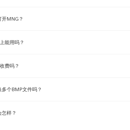
打开MNG？
ux上能用吗？
G收费吗？
换多个BMP文件吗？
会怎样？