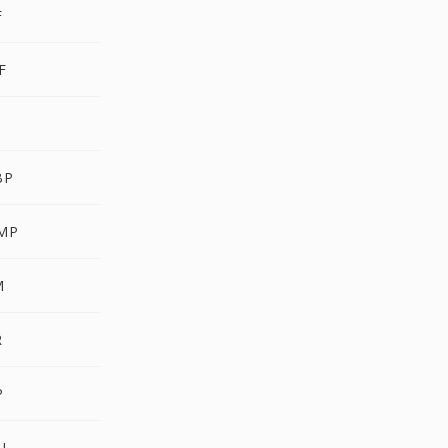
F
F
BP
MP
M
R
P
U