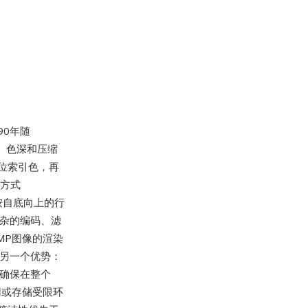
90年随
寸、色深和压缩
8位索引色，再
缩方式
按自底向上的行
复杂的编码、滤
MP图像的渲染
是另一个优势：
，确保在整个
用或存储受限环