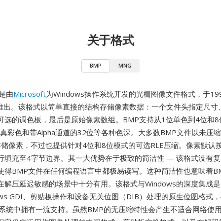
关于格式
BMP
MNG
是由
Microsoft
为Windows操作系统开发的光栅图像文件格式，于19
 3.0推出。该格式以简单直接的结构存储像素数据：一个文件头指定尺
可选的调色板，最后是原始像素数组。BMP支持从1位单色到4位和
位真彩色和带Alpha通道的32位等各种色深。大多数BMP文件以未压
）存储像素，不过也提供针对4位和8位模式的可选RLE压缩。像素默认
行填充至4字节边界。其一大优势在于极致的简洁性 — 该格式没有
使得BMP文件在任何编程语言中都极易读写。这种简洁性也意味着B
在解压延迟敏感的场景中十分有用。该格式与Windows的深度集成
dows GDI、剪贴板操作和设备无关位图（DIB）处理的原生位图格式
系统中拥有一流支持。虽然BMP的无压缩特性会产生不适合网络使