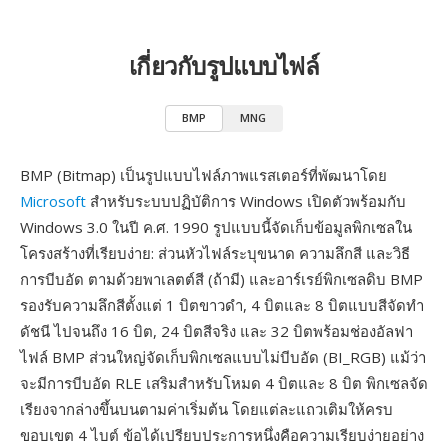
เกี่ยวกับรูปแบบไฟล์
BMP
MNG
BMP (Bitmap) เป็นรูปแบบไฟล์ภาพแรสเตอร์ที่พัฒนาโดย
Microsoft
สำหรับระบบปฏิบัติการ Windows เปิดตัวพร้อมกับ
Windows 3.0 ในปี ค.ศ. 1990 รูปแบบนี้จัดเก็บข้อมูลพิกเซลใน
โครงสร้างที่เรียบง่าย: ส่วนหัวไฟล์ระบุขนาด ความลึกสี และวิธี
การบีบอัด ตามด้วยพาเลตต์สี (ถ้ามี) และอาร์เรย์พิกเซลดิบ BMP
รองรับความลึกสีตั้งแต่ 1 บิตขาวดำ, 4 บิตและ 8 บิตแบบสีจัดทำ
ดัชนี ไปจนถึง 16 บิต, 24 บิตสีจริง และ 32 บิตพร้อมช่องอัลฟา
ไฟล์ BMP ส่วนใหญ่จัดเก็บพิกเซลแบบไม่บีบอัด (BI_RGB) แม้ว่า
จะมีการบีบอัด RLE เสริมสำหรับโหมด 4 บิตและ 8 บิต พิกเซลจัด
เรียงจากล่างขึ้นบนตามค่าเริ่มต้น โดยแต่ละแถวเติมให้ครบ
ขอบเขต 4 ไบต์ ข้อได้เปรียบประการหนึ่งคือความเรียบง่ายอย่าง