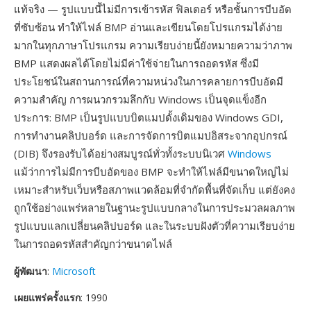
แท้จริง — รูปแบบนี้ไม่มีการเข้ารหัส ฟิลเตอร์ หรือชั้นการบีบอัด
ที่ซับซ้อน ทำให้ไฟล์ BMP อ่านและเขียนโดยโปรแกรมได้ง่าย
มากในทุกภาษาโปรแกรม ความเรียบง่ายนี้ยังหมายความว่าภาพ
BMP แสดงผลได้โดยไม่มีค่าใช้จ่ายในการถอดรหัส ซึ่งมี
ประโยชน์ในสถานการณ์ที่ความหน่วงในการคลายการบีบอัดมี
ความสำคัญ การผนวกรวมลึกกับ Windows เป็นจุดแข็งอีก
ประการ: BMP เป็นรูปแบบบิตแมปดั้งเดิมของ Windows GDI,
การทำงานคลิปบอร์ด และการจัดการบิตแมปอิสระจากอุปกรณ์
(DIB) จึงรองรับได้อย่างสมบูรณ์ทั่วทั้งระบบนิเวศ
Windows
แม้ว่าการไม่มีการบีบอัดของ BMP จะทำให้ไฟล์มีขนาดใหญ่ไม่
เหมาะสำหรับเว็บหรือสภาพแวดล้อมที่จำกัดพื้นที่จัดเก็บ แต่ยังคง
ถูกใช้อย่างแพร่หลายในฐานะรูปแบบกลางในการประมวลผลภาพ
รูปแบบแลกเปลี่ยนคลิปบอร์ด และในระบบฝังตัวที่ความเรียบง่าย
ในการถอดรหัสสำคัญกว่าขนาดไฟล์
ผู้พัฒนา
:
Microsoft
เผยแพร่ครั้งแรก
: 1990