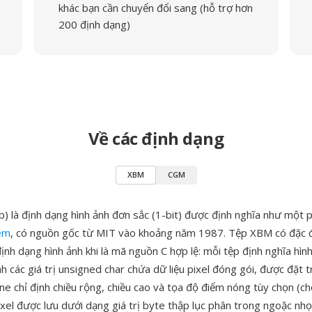
khác bạn cần chuyển đổi sang (hỗ trợ hơn
200 định dạng)
Về các định dạng
XBM
CGM
) là định dạng hình ảnh đơn sắc (1-bit) được định nghĩa như một
em
, có nguồn gốc từ MIT vào khoảng năm 1987. Tệp XBM có đặc 
ịnh dạng hình ảnh khi là mã nguồn C hợp lệ: mỗi tệp định nghĩa hìn
 các giá trị unsigned char chứa dữ liệu pixel đóng gói, được đặt t
ne chỉ định chiều rộng, chiều cao và tọa độ điểm nóng tùy chọn (ch
pixel được lưu dưới dạng giá trị byte thập lục phân trong ngoặc nhọ