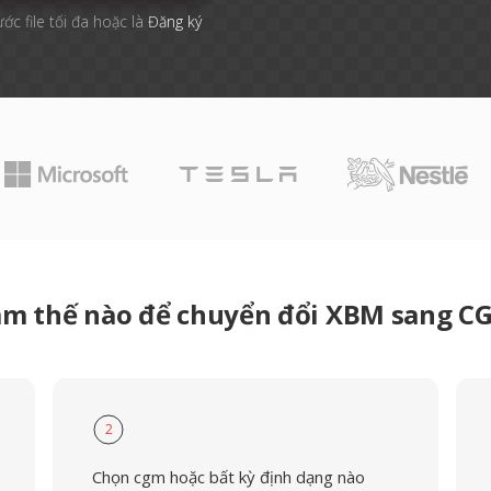
ước file tối đa hoặc là
Đăng ký
àm thế nào để chuyển đổi XBM sang C
2
Chọn cgm hoặc bất kỳ định dạng nào