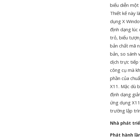
biểu diễn một 
Thiết kế này 
dụng X Window 
định dạng lúc
trỏ, biểu tượn
bản chất mã n
bản, so sánh v
dịch trực tiế
công cụ mà kh
phần của chuẩ
X11. Mặc dù b
định dạng giả
ứng dụng X11,
trường lập trì
Nhà phát tri
Phát hành lầ