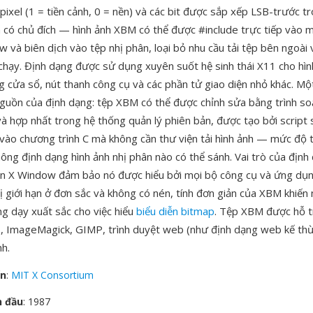
pixel (1 = tiền cảnh, 0 = nền) và các bit được sắp xếp LSB-trước t
là có chủ đích — hình ảnh XBM có thể được #include trực tiếp vào
và biên dịch vào tệp nhị phân, loại bỏ nhu cầu tải tệp bên ngoài 
 chạy. Định dạng được sử dụng xuyên suốt hệ sinh thái X11 cho hì
g cửa sổ, nút thanh công cụ và các phần tử giao diện nhỏ khác. Mộ
guồn của định dạng: tệp XBM có thể được chỉnh sửa bằng trình so
à hợp nhất trong hệ thống quản lý phiên bản, được tạo bởi script s
p vào chương trình C mà không cần thư viện tải hình ảnh — mức độ t
ông định dạng hình ảnh nhị phân nào có thể sánh. Vai trò của địn
n X Window đảm bảo nó được hiểu bởi mọi bộ công cụ và ứng dụn
ị giới hạn ở đơn sắc và không có nén, tính đơn giản của XBM khiến 
ng dạy xuất sắc cho việc hiểu
biểu diễn bitmap
. Tệp XBM được hỗ t
 ImageMagick, GIMP, trình duyệt web (như định dạng web kế thừ
nh.
ển
:
MIT X Consortium
n đầu
: 1987