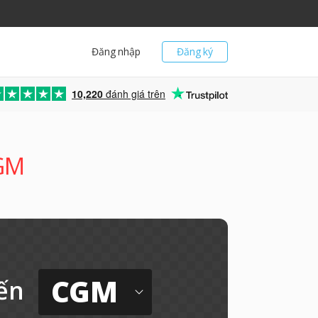
Đăng nhập
Đăng ký
10,220
đánh giá trên
CGM
CGM
ến