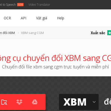
xt to Speech
Video Translator
OCR
API
Vật giá
Help
Xuất sắc
n đổi XBM
XBM sang CGM
ng cụ chuyển đổi XBM sang 
Chuyển đổi file xbm sang cgm trực tuyến và miễn phí
XBM
đ