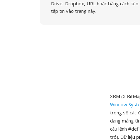
Drive, Dropbox, URL hoặc bằng cách kéo
tập tin vào trang này.
XBM (X BitMap
Window Syst
trong số các đ
dạng mảng tĩnh
câu lệnh #defi
trỏ). Dữ liệu 