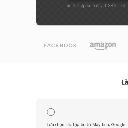
Thả tập tin ở đây. 1 GB Kích th
L
1
Lựa chọn các tập tin từ Máy tính, Google