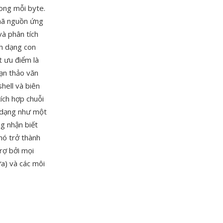
rong mỗi byte.
 mã nguồn ứng
và phân tích
nh dạng con
t ưu điểm là
ạn thảo văn
hell và biên
ích hợp chuỗi
h dạng như một
g nhận biết
nó trở thành
rợ bởi mọi
a) và các môi