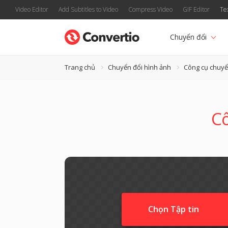
Video Editor
Add Subtitles to Video
Compress Video
GIF Editor
Te
Chuyển đổi
Trang chủ
Chuyển đổi hình ảnh
Công cụ chuyể
Cô
Chọn Tập tin