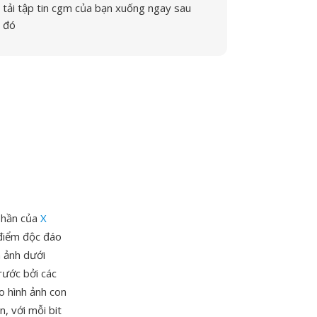
tải tập tin cgm của bạn xuống ngay sau
đó
 phần của
X
điểm độc đáo
h ảnh dưới
rước bởi các
o hình ảnh con
n, với mỗi bit