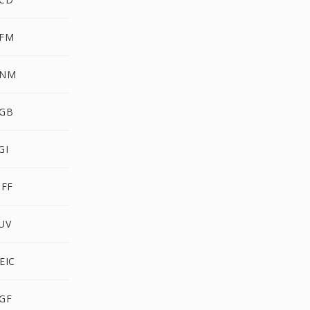
PFM
PNM
RGB
GI
IFF
UV
EIC
RGF