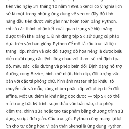
tiên vào ngày 31 tháng 10 năm 1998. Skencil có ý nghĩa lịch
sử là một trong những ứng dụng vẽ vector đầy đủ tính
năng đầu tiên được viết gần như hoàn toàn bằng Python,
chỉ có các thành phần kết xuất quan trọng về hiệu năng
được triển khai bằng C. Định dạng tệp SK sử dụng cú pháp
dựa trên văn bản giống Python để mô tả cấu trúc tài liệu —
trang, lớp, nhóm và các đối tượng đồ họa riêng lẻ được biểu
diễn dưới dạng câu lệnh lồng nhau với tham số chỉ định tọa
độ, màu sắc, kiểu đường và phép biến đổi. Định dạng hỗ trợ
đường cong Bezier, hình chữ nhật, hình elip, đối tượng văn
bản với đặc tả phông chữ, hình ảnh raster nhập khẩu, tô
chuyển sắc và mẫu, cùng nhóm phân cấp với phép biến đổi
affine. Một ưu điểm là khả năng đọc được — tệp SK có thể
mở trong bất kỳ trình soạn thảo văn bản nào, cho phép
kiểm tra, chỉnh sửa hoặc tạo tác phẩm bằng chương trình sử
dụng script đơn giản. Cấu trúc gốc Python cũng mang lại lợi
ích cho tự động hóa: vì bản thân Skencil là ứng dụng Python,