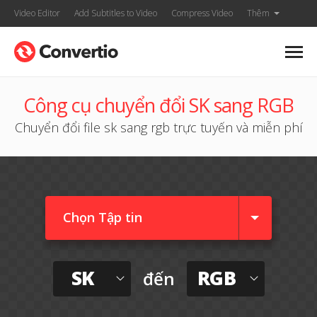
Video Editor
Add Subtitles to Video
Compress Video
Thêm
Công cụ chuyển đổi SK sang RGB
Chuyển đổi file sk sang rgb trực tuyến và miễn phí
Chọn Tập tin
SK
RGB
đến