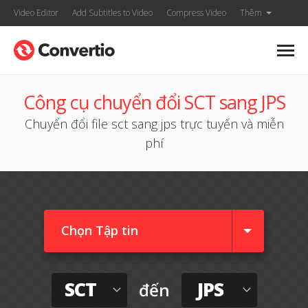
Video Editor
Add Subtitles to Video
Compress Video
Thêm
Công cụ chuyển đổi SCT sang JPS
Chuyển đổi file sct sang jps trực tuyến và miễn
phí
Chọn Tập tin
SCT
JPS
đến