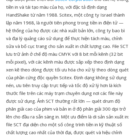
tiền in và tái tạo màu của họ, với đặc tả định dạng
HandShake từ năm 1988. Scitex, một công ty Israel thành
lập năm 1968, là người tiên phong trong tiền in điện tử —
hệ thống của họ được các nhà xuất bản lớn, công ty bao bì
và đại lý quảng cáo sử dụng để thực hiện tách màu, chỉnh
sửa và bố cục trang cho sản xuất in chất lượng cao. File SCT
lưu trữ ảnh ở chế độ màu CMYK với 8 bit mỗi kênh (32 bit
mỗi pixel), với các kênh màu được sắp xếp theo định dạng
xen kẽ theo dòng được tối ưu hóa cho xử lý theo dòng quét
của phần cứng độc quyền Scitex. Định dạng không sử dụng
nén, ưu tiên truy cập trực tiếp và tốc độ xử lý hơn là kích
thước file trên các máy trạm chuyên dụng nơi các file này
được sử dụng. Ảnh SCT thường rất lớn — quét drum độ
phân giải cao của phim và bản in ở độ phân giải 300 dpi trở
lên cho đầu ra sẵn sàng in. Một ưu điểm là di sản sản xuất in:
file SCT đại diện cho một số công trình tiền in kỹ thuật số
chất lượng cao nhất của thời đại, được quét và hiệu chỉnh