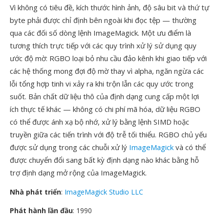
Vì không có tiêu đề, kích thước hình ảnh, độ sâu bit và thứ tự
byte phải được chỉ định bên ngoài khi đọc tệp — thường
qua các đối số dòng lệnh ImageMagick. Một ưu điểm là
tương thích trực tiếp với các quy trình xử lý sử dụng quy
ước độ mờ: RGBO loại bỏ nhu cầu đảo kênh khi giao tiếp với
các hệ thống mong đợi độ mờ thay vì alpha, ngăn ngừa các
lỗi tổng hợp tinh vi xảy ra khi trộn lẫn các quy ước trong
suốt. Bản chất dữ liệu thô của định dạng cung cấp một lợi
ích thực tế khác — không có chi phí mã hóa, dữ liệu RGBO
có thể được ánh xạ bộ nhớ, xử lý bằng lệnh SIMD hoặc
truyền giữa các tiến trình với độ trễ tối thiểu. RGBO chủ yếu
được sử dụng trong các chuỗi xử lý
ImageMagick
và có thể
được chuyển đổi sang bất kỳ định dạng nào khác bằng hỗ
trợ định dạng mở rộng của ImageMagick.
Nhà phát triển
:
ImageMagick Studio LLC
Phát hành lần đầu
: 1990