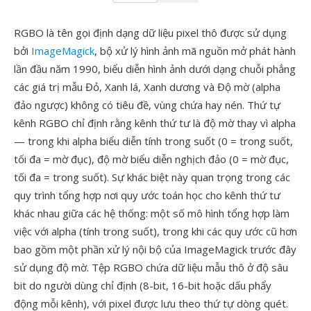
RGBO là tên gọi định dạng dữ liệu pixel thô được sử dụng
bởi
ImageMagick
, bộ xử lý hình ảnh mã nguồn mở phát hành
lần đầu năm 1990, biểu diễn hình ảnh dưới dạng chuỗi phẳng
các giá trị mẫu Đỏ, Xanh lá, Xanh dương và Độ mờ (alpha
đảo ngược) không có tiêu đề, vùng chứa hay nén. Thứ tự
kênh RGBO chỉ định rằng kênh thứ tư là độ mờ thay vì alpha
— trong khi alpha biểu diễn tính trong suốt (0 = trong suốt,
tối đa = mờ đục), độ mờ biểu diễn nghịch đảo (0 = mờ đục,
tối đa = trong suốt). Sự khác biệt này quan trọng trong các
quy trình tổng hợp nơi quy ước toán học cho kênh thứ tư
khác nhau giữa các hệ thống: một số mô hình tổng hợp làm
việc với alpha (tính trong suốt), trong khi các quy ước cũ hơn
bao gồm một phần xử lý nội bộ của ImageMagick trước đây
sử dụng độ mờ. Tệp RGBO chứa dữ liệu mẫu thô ở độ sâu
bit do người dùng chỉ định (8-bit, 16-bit hoặc dấu phẩy
động mỗi kênh), với pixel được lưu theo thứ tự dòng quét.