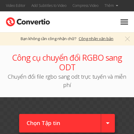
Video Editor
Add Subtitles to Video
Compress Video
Thêm
Bạn không cần công nhận chữ?
Công nhận văn bản
Công cụ chuyển đổi RGBO sang
ODT
Chuyển đổi file rgbo sang odt trực tuyến và miễn
phí
Chọn Tập tin