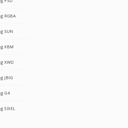
ng PSD
ng RGBA
ng SUN
ng XBM
ng XWD
g JBIG
ng G4
g SIXEL