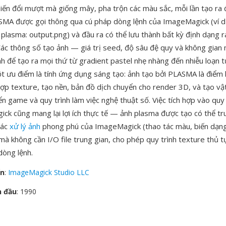
biến đổi mượt mà giống mây, pha trộn các màu sắc, mỗi lần tạo ra 
SMA được gọi thông qua cú pháp dòng lệnh của ImageMagick (ví dụ
plasma: output.png) và đầu ra có thể lưu thành bất kỳ định dạng 
Các thông số tạo ảnh — giá trị seed, độ sâu đệ quy và không gian
nh để tạo ra mọi thứ từ gradient pastel nhẹ nhàng đến nhiễu loạn
ột ưu điểm là tính ứng dụng sáng tạo: ảnh tạo bởi PLASMA là điểm 
ợp texture, tạo nền, bản đồ dịch chuyển cho render 3D, và tạo vật
ển game và quy trình làm việc nghệ thuật số. Việc tích hợp vào quy 
ck cũng mang lại lợi ích thực tế — ảnh plasma được tạo có thể tru
tác
xử lý ảnh
phong phú của ImageMagick (thao tác màu, biến dạng
 mà không cần I/O file trung gian, cho phép quy trình texture thủ t
dòng lệnh.
ển
:
ImageMagick Studio LLC
n đầu
: 1990