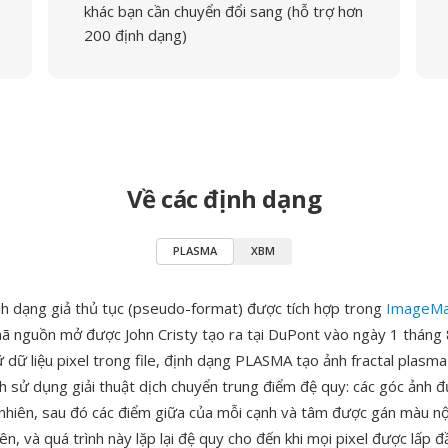
khác bạn cần chuyển đổi sang (hỗ trợ hơn
200 định dạng)
Về các định dạng
PLASMA
XBM
h dạng giả thủ tục (pseudo-format) được tích hợp trong
ImageMa
mã nguồn mở được John Cristy tạo ra tại DuPont vào ngày 1 tháng
ữ dữ liệu pixel trong file, định dạng PLASMA tạo ảnh fractal plasm
h sử dụng giải thuật dịch chuyển trung điểm đệ quy: các góc ảnh đ
nhiên, sau đó các điểm giữa của mỗi cạnh và tâm được gán màu nội
n, và quá trình này lặp lại đệ quy cho đến khi mọi pixel được lấp đ