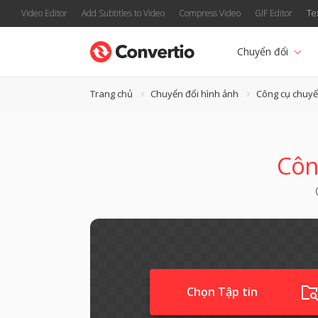
Video Editor
Add Subtitles to Video
Compress Video
GIF Editor
Te
Chuyển đổi
Trang chủ
Chuyển đổi hình ảnh
Công cụ chuy
Côn
Chọn Tập tin