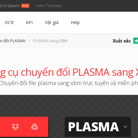
xt to Speech
Video Translator
OCR
API
Vật giá
Help
Xuất sắc
ển đổi PLASMA
PLASMA sang XBM
g cụ chuyển đổi PLASMA sang
Chuyển đổi file plasma sang xbm trực tuyến và miễn phi
PLASMA