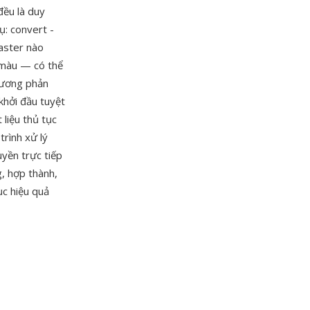
đều là duy
: convert -
raster nào
 màu — có thể
 tương phản
khởi đầu tuyệt
 liệu thủ tục
trình xử lý
yền trực tiếp
, hợp thành,
ục hiệu quả