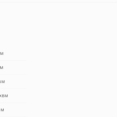
BM
BM
XBM
 XBM
BM