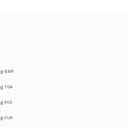
ng BMP
ng TGA
g PCX
ng CUR