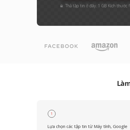
Thả tập tin ở đây. 1 GB Kích thước f
Làm
1
Lựa chọn các tập tin từ Máy tính, Google