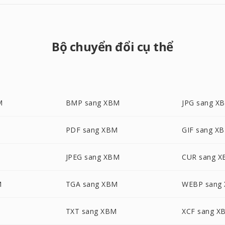
Bộ chuyển đổi cụ thể
M
BMP sang XBM
JPG sang X
PDF sang XBM
GIF sang X
M
JPEG sang XBM
CUR sang 
M
TGA sang XBM
WEBP sang
M
TXT sang XBM
XCF sang X