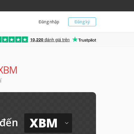
Đăng nhập
Đăng ký
10,220
đánh giá trên
 XBM
́
XBM
đến