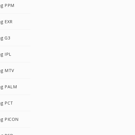
ng PPM
g EXR
ng G3
g IPL
ng MTV
ng PALM
ng PCT
ng PICON