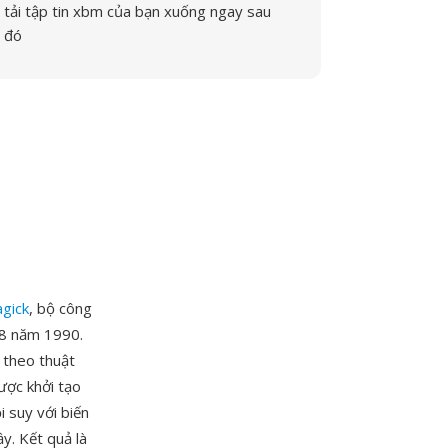
tải tập tin xbm của bạn xuống ngay sau
đó
gick
, bộ công
 8 năm 1990.
a theo thuật
ược khởi tạo
 suy với biến
ầy. Kết quả là