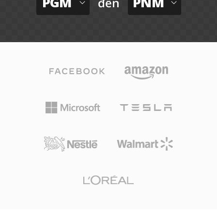
PGM
PNM
đến