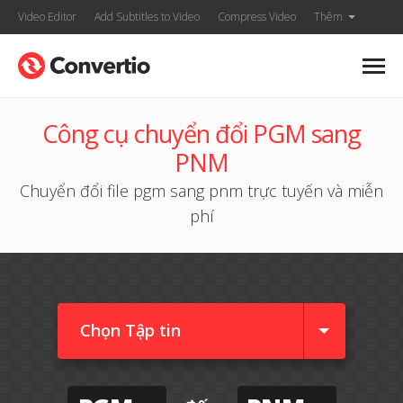
Video Editor
Add Subtitles to Video
Compress Video
Thêm
Công cụ chuyển đổi PGM sang
PNM
Chuyển đổi file pgm sang pnm trực tuyến và miễn
phí
Chọn Tập tin