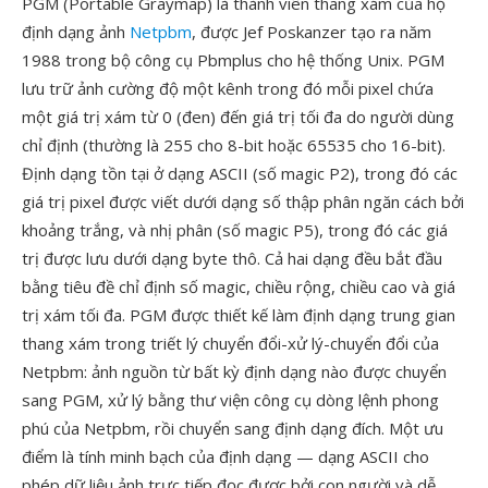
PGM (Portable Graymap) là thành viên thang xám của họ
định dạng ảnh
Netpbm
, được Jef Poskanzer tạo ra năm
1988 trong bộ công cụ Pbmplus cho hệ thống Unix. PGM
lưu trữ ảnh cường độ một kênh trong đó mỗi pixel chứa
một giá trị xám từ 0 (đen) đến giá trị tối đa do người dùng
chỉ định (thường là 255 cho 8-bit hoặc 65535 cho 16-bit).
Định dạng tồn tại ở dạng ASCII (số magic P2), trong đó các
giá trị pixel được viết dưới dạng số thập phân ngăn cách bởi
khoảng trắng, và nhị phân (số magic P5), trong đó các giá
trị được lưu dưới dạng byte thô. Cả hai dạng đều bắt đầu
bằng tiêu đề chỉ định số magic, chiều rộng, chiều cao và giá
trị xám tối đa. PGM được thiết kế làm định dạng trung gian
thang xám trong triết lý chuyển đổi-xử lý-chuyển đổi của
Netpbm: ảnh nguồn từ bất kỳ định dạng nào được chuyển
sang PGM, xử lý bằng thư viện công cụ dòng lệnh phong
phú của Netpbm, rồi chuyển sang định dạng đích. Một ưu
điểm là tính minh bạch của định dạng — dạng ASCII cho
phép dữ liệu ảnh trực tiếp đọc được bởi con người và dễ