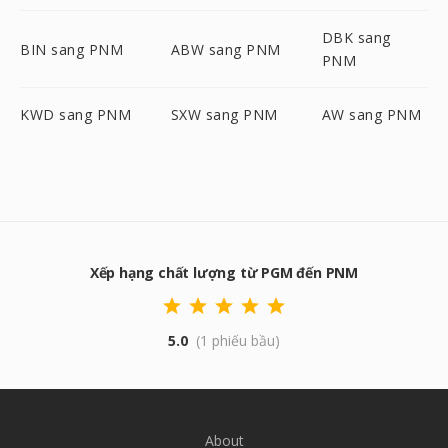
DBK sang
BIN sang PNM
ABW sang PNM
PNM
KWD sang PNM
SXW sang PNM
AW sang PNM
Xếp hạng chất lượng từ PGM đến PNM
5.0
(1 phiếu bầu)
About