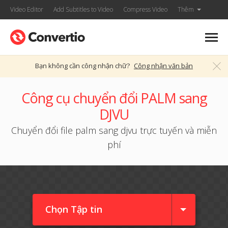
Video Editor
Add Subtitles to Video
Compress Video
Thêm
Bạn không cần công nhận chữ?
Công nhận văn bản
Công cụ chuyển đổi PALM sang
DJVU
Chuyển đổi file palm sang djvu trực tuyến và miễn
phí
Chọn Tập tin