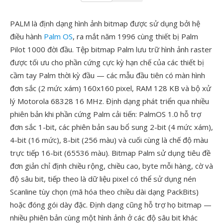
PALM là định dạng hình ảnh bitmap được sử dụng bởi hệ
điều hành
Palm OS
, ra mắt năm 1996 cùng thiết bị Palm
Pilot 1000 đời đầu. Tệp bitmap Palm lưu trữ hình ảnh raster
được tối ưu cho phần cứng cực kỳ hạn chế của các thiết bị
cầm tay Palm thời kỳ đầu — các mẫu đầu tiên có màn hình
đơn sắc (2 mức xám) 160x160 pixel, RAM 128 KB và bộ xử
lý Motorola 68328 16 MHz. Định dạng phát triển qua nhiều
phiên bản khi phần cứng Palm cải tiến: PalmOS 1.0 hỗ trợ
đơn sắc 1-bit, các phiên bản sau bổ sung 2-bit (4 mức xám),
4-bit (16 mức), 8-bit (256 màu) và cuối cùng là chế độ màu
trực tiếp 16-bit (65536 màu). Bitmap Palm sử dụng tiêu đề
đơn giản chỉ định chiều rộng, chiều cao, byte mỗi hàng, cờ và
độ sâu bit, tiếp theo là dữ liệu pixel có thể sử dụng nén
Scanline tùy chọn (mã hóa theo chiều dài dạng PackBits)
hoặc đóng gói dày đặc. Định dạng cũng hỗ trợ họ bitmap —
nhiều phiên bản cùng một hình ảnh ở các độ sâu bit khác