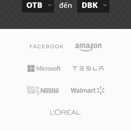
OTB
DBK
đến