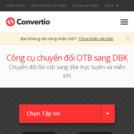
Video Editor
Add Subtitles to Video
Compress Video
Thêm
Bạn không cần công nhận chữ?
Công nhận văn bản
Công cụ chuyển đổi OTB sang DBK
Chuyển đổi file otb sang dbk trực tuyến và miễn
phí
Chọn Tập tin