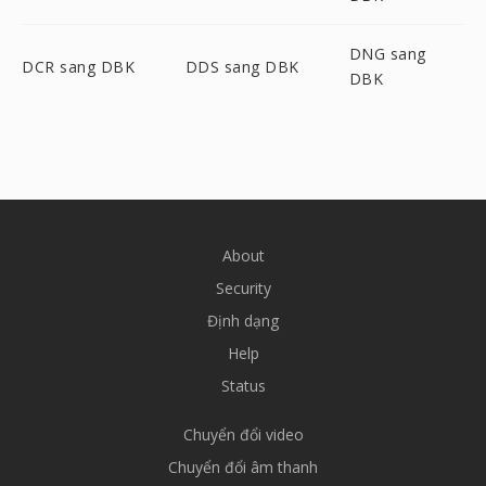
DNG sang
DCR sang DBK
DDS sang DBK
DBK
About
Security
Định dạng
Help
Status
Chuyển đổi video
Chuyển đổi âm thanh