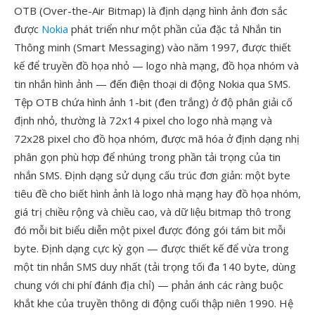
OTB (Over-the-Air Bitmap) là định dạng hình ảnh đơn sắc
được
Nokia
phát triển như một phần của đặc tả Nhắn tin
Thông minh (Smart Messaging) vào năm 1997, được thiết
kế để truyền đồ họa nhỏ — logo nhà mạng, đồ họa nhóm và
tin nhắn hình ảnh — đến điện thoại di động Nokia qua SMS.
Tệp OTB chứa hình ảnh 1-bit (đen trắng) ở độ phân giải cố
định nhỏ, thường là 72x14 pixel cho logo nhà mạng và
72x28 pixel cho đồ họa nhóm, được mã hóa ở định dạng nhị
phân gọn phù hợp để nhúng trong phần tải trọng của tin
nhắn SMS. Định dạng sử dụng cấu trúc đơn giản: một byte
tiêu đề cho biết hình ảnh là logo nhà mạng hay đồ họa nhóm,
giá trị chiều rộng và chiều cao, và dữ liệu bitmap thô trong
đó mỗi bit biểu diễn một pixel được đóng gói tám bit mỗi
byte. Định dạng cực kỳ gọn — được thiết kế để vừa trong
một tin nhắn SMS duy nhất (tải trọng tối đa 140 byte, dùng
chung với chi phí đánh địa chỉ) — phản ánh các ràng buộc
khắt khe của truyền thông di động cuối thập niên 1990. Hệ