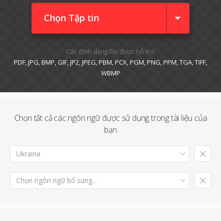
Chọn Tập tin
Các định dạng file được hỗ trợ:
PDF, JPG, BMP, GIF, JP2, JPEG, PBM, PCX, PGM, PNG, PPM, TGA, TIFF,
WBMP
Chọn tất cả các ngôn ngữ được sử dụng trong tài liệu của
bạn
Ukraina
Chọn ngôn ngữ bổ sung...