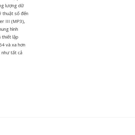
ông lượng dữ
 thuật số đến
r III (MP3),
hung hình
thiết lập
64 và xa hơn
 như tất cả