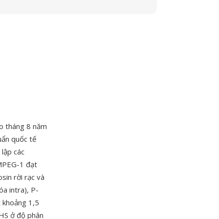
ào tháng 8 năm
uẩn quốc tế
 lập các
 MPEG-1 đạt
in rời rạc và
a intra), P-
t khoảng 1,5
VHS ở độ phân