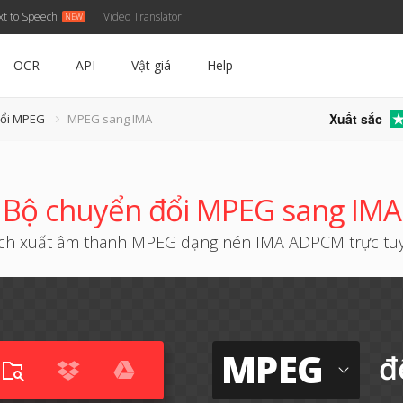
xt to Speech
Video Translator
OCR
API
Vật giá
Help
Xuất sắc
đổi MPEG
MPEG sang IMA
Bộ chuyển đổi MPEG sang IMA
ích xuất âm thanh MPEG dạng nén IMA ADPCM trực tu
MPEG
đ