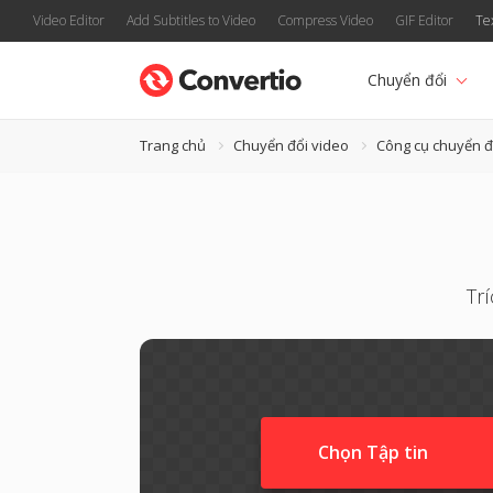
Video Editor
Add Subtitles to Video
Compress Video
GIF Editor
Te
Chuyển đổi
Trang chủ
Chuyển đổi video
Công cụ chuyển 
Tr
Chọn Tập tin