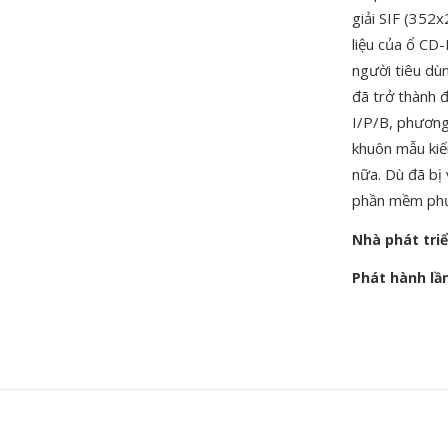
giải SIF (352
liệu của ổ CD
người tiêu dù
đã trở thành 
I/P/B, phương
khuôn mẫu kiế
nữa. Dù đã bị
phần mềm phư
Nhà phát tri
Phát hành lầ