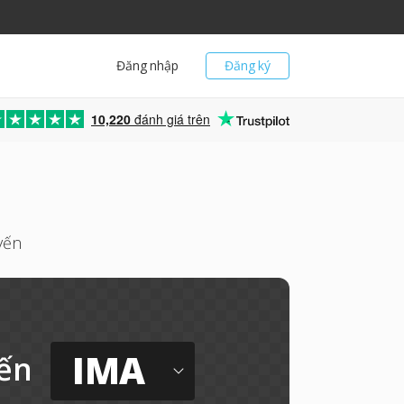
Đăng nhập
Đăng ký
10,220
đánh giá trên
yến
IMA
ến