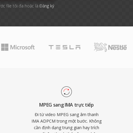
ớc file tối đa hoặc là
Đăng ký
MPEG sang IMA trực tiếp
Đi từ video MPEG sang âm thanh
IMA ADPCM trong một bước. Không
cần định dạng trung gian hay trích