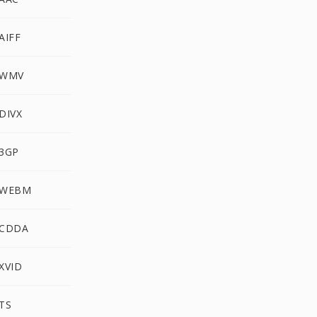
AIFF
 WMV
DIVX
 3GP
 WEBM
 CDDA
XVID
TS