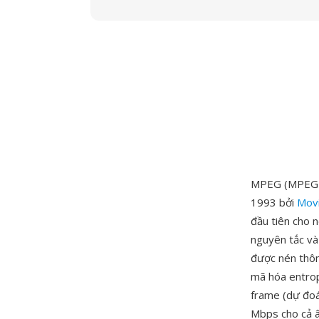
MPEG (MPEG-1)
1993 bởi
Movi
đầu tiên cho n
nguyên tắc và
được nén thôn
mã hóa entropy
frame (dự đoá
Mbps cho cả â