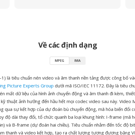
Về các định dạng
MPEG
IMA
 là tiêu chuẩn nén video và âm thanh nền tảng được công bố v
ng Picture Experts Group
dưới mã ISO/IEC 11172. Đây là tiêu ch
én mất dữ liệu của hình ảnh chuyển động và âm thanh đi kèm, thiết
 kỹ thuật ảnh hưởng đến hầu hết mọi codec video sau này. Video
g qua sự kết hợp của dự đoán bù chuyển động, mã hóa biến đổi cos
 độ dài thay đổi, tổ chức quanh ba loại khung hình: I-frame (mã hó
n) và B-frame (dự đoán hai chiều). Tiêu chuẩn nhắm đến tốc độ bi
m thanh và video kết hợp, tạo ra chất lượng tương đương băng 