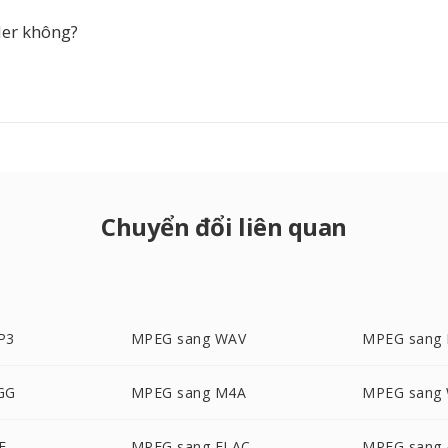
er không?
Chuyển đổi liên quan
P3
MPEG sang WAV
MPEG sang
GG
MPEG sang M4A
MPEG sang
F
MPEG sang FLAC
MPEG sang