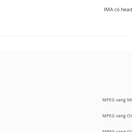
IMA có head
MPEG sang M
MPEG sang O
MPEG sang GI