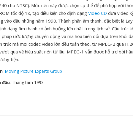
x240 cho NTSC). Mức nén này được chọn cụ thể để phù hợp với th
-ROM tốc độ 1x, tạo điều kiện cho định dạng
Video CD
đưa video kỹ
ng vào đầu những năm 1990. Thành phần âm thanh, đặc biệt là Laye
định dạng âm thanh có ảnh hưởng lớn nhất trong lịch sử. Cấu trúc k
 pháp ước lượng chuyển động và mã hóa biến đổi dựa trên khối đã 
n trúc mà mọi codec video lớn đều tuân theo, từ MPEG-2 qua H.2
 vượt qua về hiệu suất nén từ lâu, MPEG-1 vẫn được hỗ trợ bởi hầu
ơng tiện.
ển
:
Moving Picture Experts Group
n đầu
: Tháng tám 1993