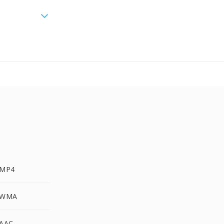
 MP4
 WMA
 AAC