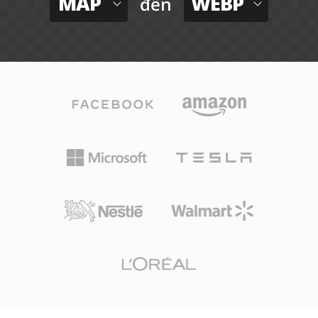
MAP
WEBP
đến