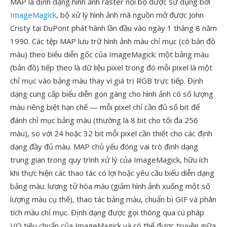
MAP là định dạng hình ảnh raster nội bộ được sử dụng bởi
ImageMagick
, bộ xử lý hình ảnh mã nguồn mở được John
Cristy tại DuPont phát hành lần đầu vào ngày 1 tháng 8 năm
1990. Các tệp MAP lưu trữ hình ảnh màu chỉ mục (có bản đồ
màu) theo biểu diễn gốc của ImageMagick: một bảng màu
(bản đồ) tiếp theo là dữ liệu pixel trong đó mỗi pixel là một
chỉ mục vào bảng màu thay vì giá trị RGB trực tiếp. Định
dạng cung cấp biểu diễn gọn gàng cho hình ảnh có số lượng
màu riêng biệt hạn chế — mỗi pixel chỉ cần đủ số bit để
đánh chỉ mục bảng màu (thường là 8 bit cho tối đa 256
màu), so với 24 hoặc 32 bit mỗi pixel cần thiết cho các định
dạng đầy đủ màu. MAP chủ yếu đóng vai trò định dạng
trung gian trong quy trình xử lý của ImageMagick, hữu ích
khi thực hiện các thao tác có lợi hoặc yêu cầu biểu diễn dạng
bảng màu: lượng tử hóa màu (giảm hình ảnh xuống một số
lượng màu cụ thể), thao tác bảng màu, chuẩn bị GIF và phân
tích màu chỉ mục. Định dạng được gọi thông qua cú pháp
I/O tiêu chuẩn của ImageMagick và có thể được truyền giữa