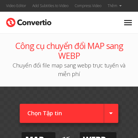
Video Editor
Add Subtitles to Video
Compress Video
Thêm
Công cụ chuyển đổi MAP sang
WEBP
Chuyển đổi file map sang webp trực tuyến và
miễn phí
Chọn Tập tin