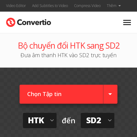
Video Editor
Add Subtitles to Video
Compress Video
Thêm
Bộ chuyển đổi HTK sang SD2
Đưa âm thanh HTK vào SD2 trực tuyến
Chọn Tập tin
HTK
SD2
đến