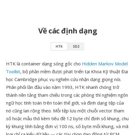
Về các định dạng
HTK
SD2
HTK là container dạng sóng gốc cho
Hidden Markov Model
Toolkit
, bộ phần mềm được phát triển tại Khoa Kỹ thuật Đại
học Cambridge phục vụ nghiên cứu nhận dạng giọng nói.
Phân phối lần đầu vào năm 1993, HTK nhanh chóng trở
thành nền tảng tham chiếu trong các phòng thí nghiệm ngôn
ngữ học tính toán trên toàn thế giới, và định dạng tệp của
nó cũng lan rộng theo. Mỗi tệp lưu một chuỗi vector tham
số hoặc mẫu thô kèm tiêu đề 12 byte chỉ định số khung, chu
kỳ khung tính bằng đơn vị 100 ns, số byte mỗi khung, và mã
loại chỉ ra kiểu dữ liệu — các tùy chọn dao động từ PCM