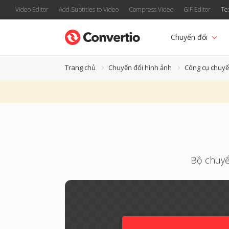
Video Editor
Add Subtitles to Video
Compress Video
GIF Editor
Te
Chuyển đổi
Trang chủ
Chuyển đổi hình ảnh
Công cụ chuyể
Bộ chuyển