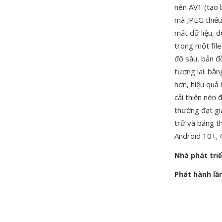
nén AV1 (tạo b
mà JPEG thiếu
mất dữ liệu, 
trong một file
độ sâu, bản đ
tương lai: bằ
hơn, hiệu quả
cải thiện nén
thường đạt giả
trữ và băng t
Android 10+,
Nhà phát tri
Phát hành lầ