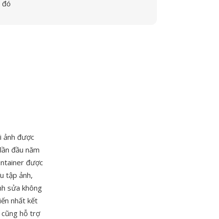
đó
ỗi ảnh được
lần đầu năm
ntainer được
u tập ảnh,
ỉnh sửa không
iến nhất kết
 cũng hỗ trợ