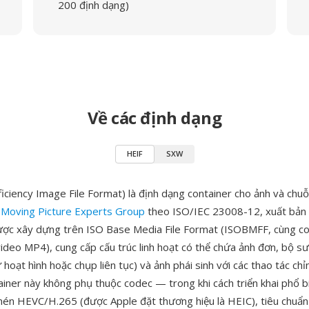
200 định dạng)
Về các định dạng
HEIF
SXW
ficiency Image File Format) là định dạng container cho ảnh và chu
i
Moving Picture Experts Group
theo ISO/IEC 23008-12, xuất bản 
ợc xây dựng trên ISO Base Media File Format (ISOBMFF, cùng co
ideo MP4), cung cấp cấu trúc linh hoạt có thể chứa ảnh đơn, bộ sư
 hoạt hình hoặc chụp liên tục) và ảnh phái sinh với các thao tác ch
ainer này không phụ thuộc codec — trong khi cách triển khai phổ b
nén HEVC/H.265 (được Apple đặt thương hiệu là HEIC), tiêu chuẩn