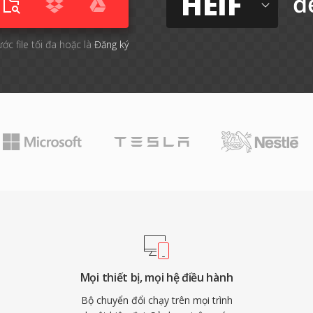
HEIF
đ
ước file tối đa hoặc là
Đăng ký
Mọi thiết bị, mọi hệ điều hành
Bộ chuyển đổi chạy trên mọi trình