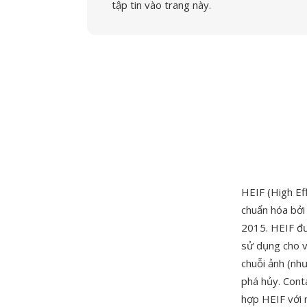
tập tin vào trang này.
HEIF (High Ef
chuẩn hóa bở
2015. HEIF đư
sử dụng cho v
chuỗi ảnh (như
phá hủy. Cont
hợp HEIF với 