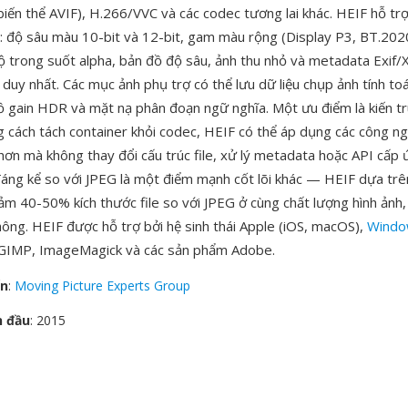
iến thể AVIF), H.266/VVC và các codec tương lai khác. HEIF hỗ trợ
: độ sâu màu 10-bit và 12-bit, gam màu rộng (Display P3, BT.202
độ trong suốt alpha, bản đồ độ sâu, ảnh thu nhỏ và metadata Exif
 duy nhất. Các mục ảnh phụ trợ có thể lưu dữ liệu chụp ảnh tính t
ồ gain HDR và mặt nạ phân đoạn ngữ nghĩa. Một ưu điểm là kiến t
ng cách tách container khỏi codec, HEIF có thể áp dụng các công n
 hơn mà không thay đổi cấu trúc file, xử lý metadata hoặc API cấp
 đáng kể so với JPEG là một điểm mạnh cốt lõi khác — HEIF dựa tr
m 40-50% kích thước file so với JPEG ở cùng chất lượng hình ảnh, 
hông. HEIF được hỗ trợ bởi hệ sinh thái Apple (iOS, macOS),
Windo
 GIMP, ImageMagick và các sản phẩm Adobe.
ển
:
Moving Picture Experts Group
n đầu
: 2015