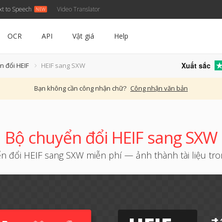
xt to Speech
Video Translator
OCR
API
Vật giá
Help
Xuất sắc
n đổi HEIF
HEIF sang SXW
Bạn không cần công nhận chữ?
Công nhận văn bản
Bộ chuyển đổi HEIF sang SXW
 đổi HEIF sang SXW miễn phí — ảnh thành tài liệu tron