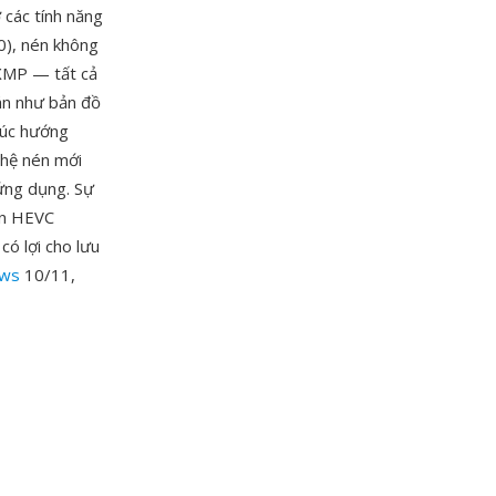
 các tính năng
0), nén không
/XMP — tất cả
oán như bản đồ
rúc hướng
ghệ nén mới
 ứng dụng. Sự
ên HEVC
có lợi cho lưu
ws
10/11,