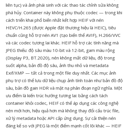
liên tục) và ảnh phái sinh với các thao tác chỉnh sửa không
phá hủy. Container này không phụ thuộc codec — trong khi
cách triển khai phổ biến nhất kết hợp HEIF với nén
HEVC/H.265 (được Apple đặt thương hiệu là HEIC), tiêu
chuẩn cũng hỗ trợ nén AV1 (tạo biến thể AVIF), H.266/VVC
và các codec tương lai khác. HEIF hỗ trợ các tính năng mà
JPEG thiếu: độ sâu màu 10-bit và 12-bit, gam màu rộng
(Display P3, BT.2020), nén không mất dữ liệu, độ trong
suốt alpha, bản đồ độ sâu, ảnh thu nhỏ và metadata
Exif/XMP — tất cả trong một file duy nhất. Các mục ảnh
phụ trợ có thể lưu dữ liệu chụp ảnh tính toán như bản đồ độ
sâu, bản đồ gain HDR và mặt nạ phân đoạn ngữ nghĩa. Một
ưu điểm là kiến trúc hướng tương lai: bằng cách tách
container khỏi codec, HEIF có thể áp dụng các công nghệ
nén mới hơn, hiệu quả hơn mà không thay đổi cấu trúc file,
xử lý metadata hoặc API cấp ứng dụng. Sự cải thiện nén
đáng kể so với JPEG là một điểm mạnh cốt lõi khác — HEIF