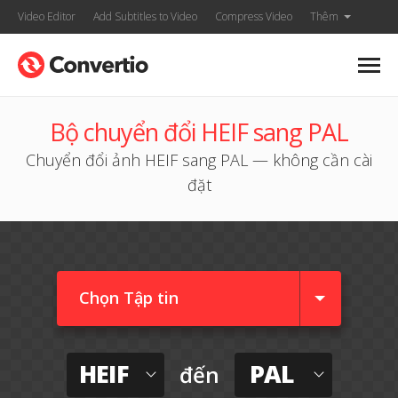
Video Editor
Add Subtitles to Video
Compress Video
Thêm
Bộ chuyển đổi HEIF sang PAL
Chuyển đổi ảnh HEIF sang PAL — không cần cài
đặt
Chọn Tập tin
HEIF
PAL
đến