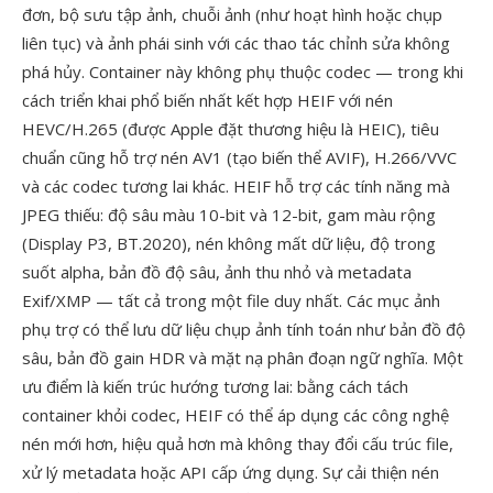
đơn, bộ sưu tập ảnh, chuỗi ảnh (như hoạt hình hoặc chụp
liên tục) và ảnh phái sinh với các thao tác chỉnh sửa không
phá hủy. Container này không phụ thuộc codec — trong khi
cách triển khai phổ biến nhất kết hợp HEIF với nén
HEVC/H.265 (được Apple đặt thương hiệu là HEIC), tiêu
chuẩn cũng hỗ trợ nén AV1 (tạo biến thể AVIF), H.266/VVC
và các codec tương lai khác. HEIF hỗ trợ các tính năng mà
JPEG thiếu: độ sâu màu 10-bit và 12-bit, gam màu rộng
(Display P3, BT.2020), nén không mất dữ liệu, độ trong
suốt alpha, bản đồ độ sâu, ảnh thu nhỏ và metadata
Exif/XMP — tất cả trong một file duy nhất. Các mục ảnh
phụ trợ có thể lưu dữ liệu chụp ảnh tính toán như bản đồ độ
sâu, bản đồ gain HDR và mặt nạ phân đoạn ngữ nghĩa. Một
ưu điểm là kiến trúc hướng tương lai: bằng cách tách
container khỏi codec, HEIF có thể áp dụng các công nghệ
nén mới hơn, hiệu quả hơn mà không thay đổi cấu trúc file,
xử lý metadata hoặc API cấp ứng dụng. Sự cải thiện nén