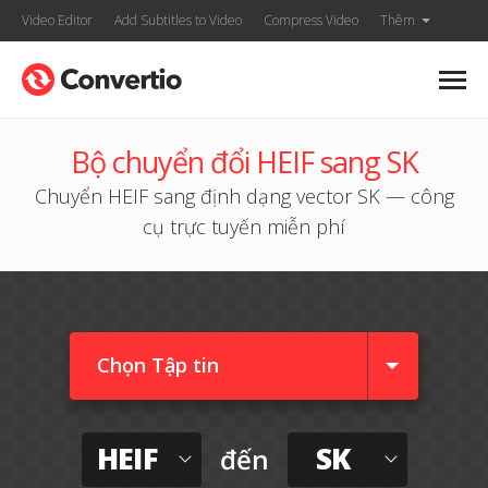
Video Editor
Add Subtitles to Video
Compress Video
Thêm
Bộ chuyển đổi HEIF sang SK
Chuyển HEIF sang định dạng vector SK — công
cụ trực tuyến miễn phí
Chọn Tập tin
HEIF
SK
đến