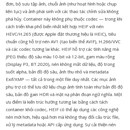
đơn, bộ sưu tập ảnh, chuỗi ảnh (như hoạt hình hoặc chụp
liên tục) và ảnh phái sinh với các thao tác chỉnh sửa không
phá hủy. Container này không phụ thuộc codec — trong khi
cách triển khai phổ biến nhất kết hợp HEIF với nén
HEVC/H.265 (được Apple đặt thương hiệu là HEIC), tiêu
chuẩn cũng hỗ trợ nén AV1 (tạo biến thể AVIF), H.266/VVC
và các codec tương lai khác. HEIF hỗ trợ các tính năng mà
JPEG thiếu: độ sâu màu 10-bit và 12-bit, gam màu rộng
(Display P3, BT.2020), nén không mất dữ liệu, độ trong
suốt alpha, bản đồ độ sâu, ảnh thu nhỏ và metadata
Exif/XMP — tất cả trong một file duy nhất. Các mục ảnh
phụ trợ có thể lưu dữ liệu chụp ảnh tính toán như bản đồ độ
sâu, bản đồ gain HDR và mặt nạ phân đoạn ngữ nghĩa. Một
ưu điểm là kiến trúc hướng tương lai: bằng cách tách
container khỏi codec, HEIF có thể áp dụng các công nghệ
nén mới hơn, hiệu quả hơn mà không thay đổi cấu trúc file,
xử lý metadata hoặc API cấp ứng dụng. Sự cải thiện nén