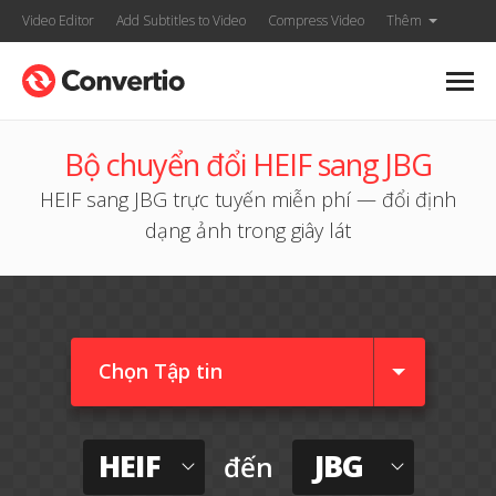
Video Editor
Add Subtitles to Video
Compress Video
Thêm
Bộ chuyển đổi HEIF sang JBG
HEIF sang JBG trực tuyến miễn phí — đổi định
dạng ảnh trong giây lát
Chọn Tập tin
HEIF
JBG
đến